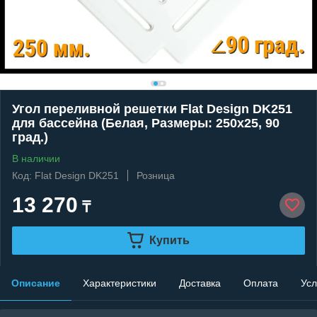
Угол переливной решетки Flat Design DK251
для бассейна (Белая, Размеры: 250x25, 90
град.)
В наличии
Код: Flat Design DK251
Розница
13 270
₸
Купить
Описание
Характеристики
Доставка
Оплата
Усл