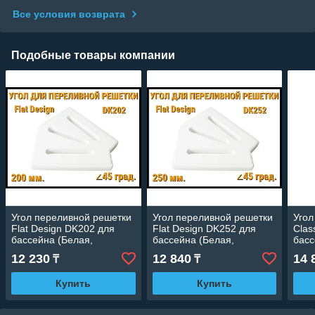
Все условия возврата
Подобные товары компании
Угол переливной решетки
Угол переливной решетки
Угол
Flat Design DK202 для
Flat Design DK252 для
Clas
бассейна (Белая,
бассейна (Белая,
басс
Размеры: 200x25, 45
Размеры: 250x25, 45
Разм
12 230
12 840
14 
₸
₸
град.)
град.)
град
Купить
Купить