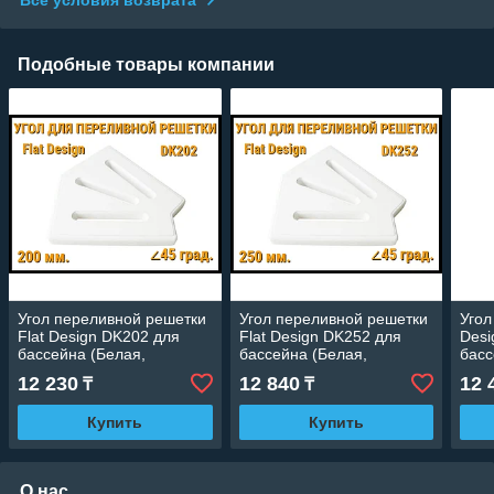
Подобные товары компании
Угол переливной решетки
Угол переливной решетки
Угол
Flat Design DK202 для
Flat Design DK252 для
Desi
бассейна (Белая,
бассейна (Белая,
басс
Размеры: 200x25, 45
Размеры: 250x25, 45
Разм
12 230
12 840
12 
₸
₸
град.)
град.)
град
Купить
Купить
О нас