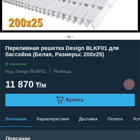
Переливная решетка Design BLKF01 для
бассейна (Белая, Размеры: 200x25)
В наличии
Код: Design BLKF01
Розница
11 870
₸/м
Купить
Описание
Характеристики
Доставка
Оплата
Усл
Описание