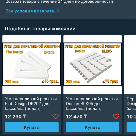
Возврат товара в течение 14 дней по договоренности
Все условия возврата
Подобные товары компании
Угол переливной решетки
Угол переливной решетки
Пере
Flat Design DK202 для
Design BLK05 для
Desi
бассейна (Белая,
бассейна (Белая,
басс
Размеры: 200x25, 45
Размеры: 200x25, 90
Разм
12 230
12 470
10 
₸
₸
град.)
град.)
Купить
Купить