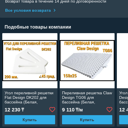
Возврат товара в течение 14 дней по договоренности
Все условия возврата
Подобные товары компании
Угол переливной решетки
Переливная решетка Claw
Угол
Flat Design DK202 для
Design TG06 для
Desi
бассейна (Белая,
бассейна (Белая,
басс
Размеры: 200x25, 45
Размеры: 150x25)
Разм
12 230
9 110
12 
₸
₸/м
град.)
град
Купить
Купить