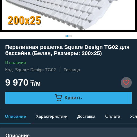
Переливная решетка Square Design TG02 для
бассейна (Белая, Размеры: 200x25)
В наличии
Код: Square Design TG02
Розница
9 970
₸/м
Купить
Описание
Характеристики
Доставка
Оплата
Усл
Описание