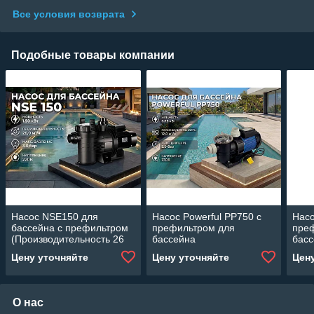
Все условия возврата
Подобные товары компании
Насос NSE150 для
Насос Powerful PP750 c
Насо
бассейна c префильтром
префильтром для
пре
(Производительность 26
бассейна
бас
м3/ч, 1.50 кВт)
(Производительность 12
(Про
Цену уточняйте
Цену уточняйте
Цен
м3/ч, мощность: 0,75 кВт)
м3/ч
О нас