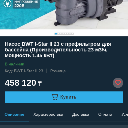
Насос BWT I-Star II 23 c префильтром для
бассейна (Производительность 23 м3/ч,
мощность 1,45 кВт)
В наличии
Код: BWT I-Star II 23
Розница
458 120
₸
Купить
Описание
Характеристики
Доставка
Оплата
Усл