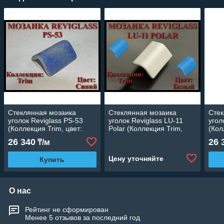
Стеклянная мозаика
Стеклянная мозаика
Стек
уголок Reviglass PS-53
уголок Reviglass LU-11
угол
(Коллекция Trim, цвет:
Polar (Коллекция Trim,
(Кол
синий, угловая накладка)
цвет: белый, угловая
тёмн
26 340
26 
₸/м
накладка)
накл
Цену уточняйте
Купить
О нас
Рейтинг не сформирован
Менее 5 отзывов за последний год