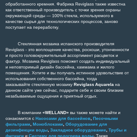
обработанного кремния. Фабрика Reviglass также известна
как ответственный производитель с точки зрения охраны
окружающей среды — 100% стекла, используемого в
качестве сырья для технологических процессов, заново
поступает на переработку.
Стеклянная мозаика испанского производителя
Reviglass - это воплощение качества, роскоши, утонченности
и просто головокружительный ассортимент расцветок и
фактур. Мозаика Reviglass поможет создать индивидуальный
и неповторимый дизайн бассейна, хаммама и жилого
помещения. Хотите и вы получать истинное удовольствие от
использования собственного бассейна, тогда
заказывайте стеклянную мозаику
Reviglass Aquarela
на
данном сайте уже сейчас, подарите себе и своим близким
незабываемые ощущения и приятный отдых.
В компании
«WELLAND»
вы также можете найти и
ознакомится с
Насосами для бассейнов
,
Песочными
фильтрами
,
Моноблоками
,
Оборудование для
дезинфекции воды
,
Закладное оборудование
,
Трубы и
фитинги
и
Систему для подогрева воды
.
Также