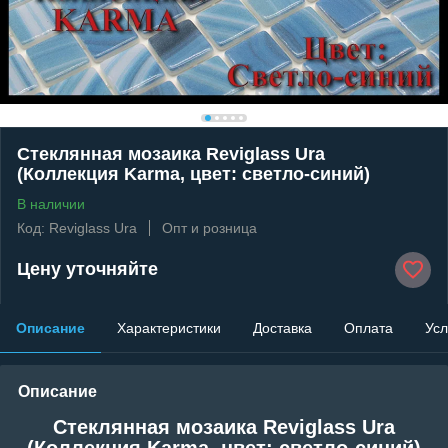
Стеклянная мозаика Reviglass Ura
(Коллекция Karma, цвет: светло-синий)
В наличии
Код: Reviglass Ura
Опт и розница
Цену уточняйте
Описание
Характеристики
Доставка
Оплата
Усл
Описание
Стеклянная мозаика Reviglass Ura
(Коллекция Karma, цвет: светло-синий)