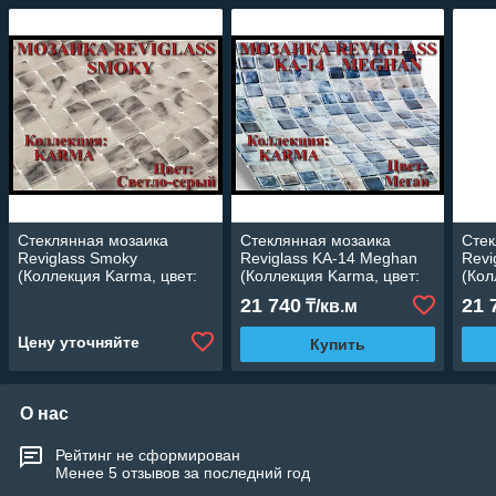
Стеклянная мозаика
Стеклянная мозаика
Стек
Reviglass Smoky
Reviglass KA-14 Meghan
Revi
(Коллекция Karma, цвет:
(Коллекция Karma, цвет:
(Кол
светло-серый)
меган)
свет
21 740
21 
₸/кв.м
Цену уточняйте
Купить
О нас
Рейтинг не сформирован
Менее 5 отзывов за последний год