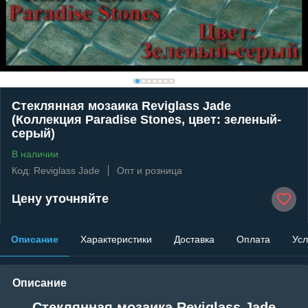
Стеклянная мозаика Reviglass Jade
(Коллекция Paradise Stones, цвет: зеленый-
серый)
В наличии
Код: Reviglass Jade
Опт и розница
Цену уточняйте
Описание
Характеристики
Доставка
Оплата
Усл
Описание
Стеклянная мозаика Reviglass Jade