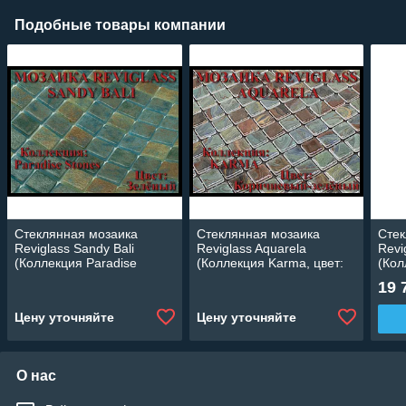
Подобные товары компании
Стеклянная мозаика
Стеклянная мозаика
Стек
Reviglass Sandy Bali
Reviglass Aquarela
Revi
(Коллекция Paradise
(Коллекция Karma, цвет:
(Кол
Stones, цвет: зелёный)
коричневый-зелёный)
Ston
19 
серы
Цену уточняйте
Цену уточняйте
О нас