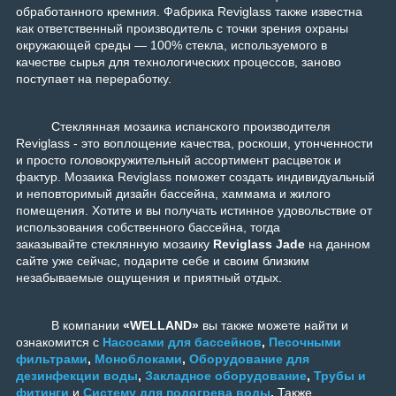
обработанного кремния. Фабрика Reviglass также известна
как ответственный производитель с точки зрения охраны
окружающей среды — 100% стекла, используемого в
качестве сырья для технологических процессов, заново
поступает на переработку.
Стеклянная мозаика испанского производителя
Reviglass - это воплощение качества, роскоши, утонченности
и просто головокружительный ассортимент расцветок и
фактур. Мозаика Reviglass поможет создать индивидуальный
и неповторимый дизайн бассейна, хаммама и жилого
помещения. Хотите и вы получать истинное удовольствие от
использования собственного бассейна, тогда
заказывайте стеклянную мозаику
Reviglass Jade
на данном
сайте уже сейчас, подарите себе и своим близким
незабываемые ощущения и приятный отдых.
В компании
«WELLAND»
вы также можете найти и
ознакомится с
Насосами для бассейнов
,
Песочными
фильтрами
,
Моноблоками
,
Оборудование для
дезинфекции воды
,
Закладное оборудование
,
Трубы и
фитинги
и
Систему для подогрева воды
.
Также