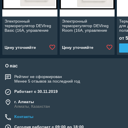
Электронный
Электронный
Тер
терморегулятор DEVIreg
терморегулятор DEVIreg
для 
Basic (16А, управление
Room (16А, управление
пол
через приложение)
через приложение)
от
Цену уточняйте
Цену уточняйте
О нас
Рейтинг не сформирован
Менее 5 отзывов за последний год
Работает с 30.11.2019
г. Алматы
Алматы, Казахстан
Контакты
Сегодня работает с 09:00 до 18:00