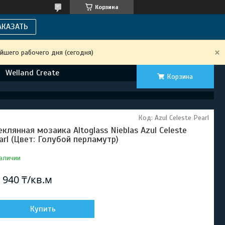
Корзина
АКАЗАТЬ
йшего рабочего дня (сегодня)
Welland Create
Корзина
Код:
Azul Celeste Pearl
еклянная мозаика Altoglass Nieblas Azul Celeste
arl (Цвет: Голубой перламутр)
аличии
 940 ₸/кв.м
Купить