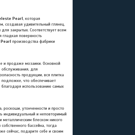
eleste Pearl
, которая
м, создавая удивительный глянец.
 для закрытых. Соответствует всем
я гладкая поверхность
 Pearl
производства фабрики
ве и продаже мозаики. Основной
о обслуживания, для
езопасность продукции, вся плитка
й подложке, что обеспечивает
у, благодаря использованию самых
 роскоши, утонченности и просто
ть индивидуальный и неповторимый
и металлическим блеском никого
 собственного бассейна, тогда
же сейчас, подарите себе и своим