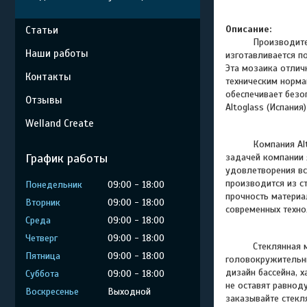
Описание:
Статьи
Производитель A
Наши работы
изготавливается п
Эта мозаика отлич
Контакты
техническим норма
обеспечивает безо
Отзывы
Altoglass (Испания
Welland Create
Компания Al
График работы
задачей компании 
удовлетворения вс
производится из с
Понедельник
09:00
18:00
прочность материа
Вторник
09:00
18:00
современных техно
Среда
09:00
18:00
Четверг
09:00
18:00
Стеклянная мозаи
Пятница
09:00
18:00
головокружительны
дизайн бассейна, 
Суббота
09:00
18:00
не оставят равнод
Воскресенье
Выходной
заказывайте стек