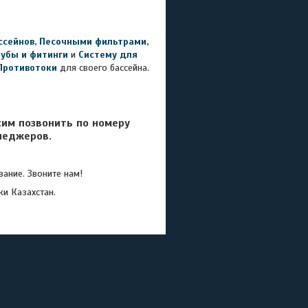
ссейнов
,
Песочными фильтрами
,
рубы и фитинги
и
Систему для
Противотоки
для своего бассейна.
сим позвонить по номеру
неджеров.
ание. Звоните нам!
ки Казахстан.