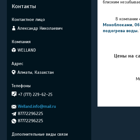
близким незабыва
Контакты
В компании
Моноблоками
,
Об
Александр Николаевич
подогрева воды
.
WELLAND
Цены на с
Алматы, Казахстан
Мы
+7 (777) 229-62-25
Welland.info@mail.ru
87772296225
87772296225