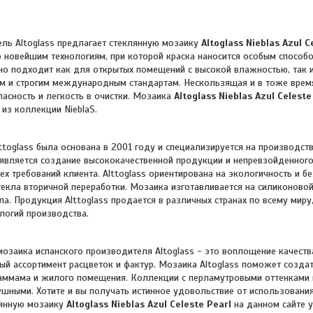
ltoglass предлагает стеклянную мозаику
Altoglass Nieblas Azul C
о новейшим технологиям, при которой краска наносится особым способо
но подходит как для открытых помещений с высокой влажностью, так и
м и строгим международным стандартам. Нескользящая и в тоже врем
пасность и легкость в очистки. Мозаика
Altoglass Nieblas Azul Celeste
) из коллекции
NieblaS
.
ttoglass была основана в 2001 году и специализируется на производст
является создание высококачественной продукции и непревзойденног
ех требований клиента.
Alttoglass ориентирована на экологичность и б
текла вторичной переработки. Мозаика изготавливается на силиконово
ла.
Продукция Alttoglass продается в различных странах по всему мир
логий производства.
ка испанского производителя Altoglass - это воплощение качества,
й ассортимент расцветок и фактур. Мозаика Altoglass поможет созда
хаммама и жилого помещения. Коллекции с перламутровыми оттенками 
ушными. Хотите и вы получать истинное удовольствие от использования
лянную мозаику
Altoglass Nieblas Azul Celeste Pearl
на данном сайте у