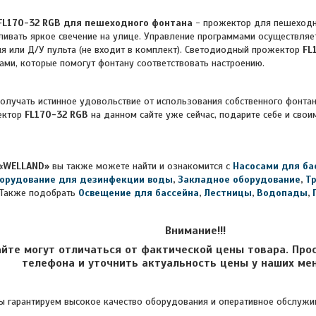
FL170-32 RGB для пешеходного фонтана
- прожектор для пешеходн
ливать яркое свечение на улице. Управление программами осуществля
я или Д/У пульта (не входит в комплект). Светодиодный прожектор
FL
ми, которые помогут фонтану соответствовать настроению.
получать истинное удовольствие от использования собственного фонтан
ектор
FL170-32 RGB
на данном сайте уже сейчас, подарите себе и св
«WELLAND»
вы также можете найти и ознакомится с
Насосами для ба
орудование для дезинфекции воды
,
Закладное оборудование
,
Т
Также подобрать
Освещение для бассейна
,
Лестницы
,
Водопады
,
Внимание!!!
айте могут отличаться от фактической цены товара. Про
телефона и уточнить актуальность цены у наших ме
 гарантируем высокое качество оборудования и оперативное обслужив