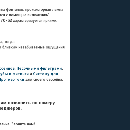
ых фонтанов, прожекторная лампа
ется с помощью включения/
170-32
характеризуется яркими,
а, тогда
оим близким незабываемые ощущения
ссейнов
,
Песочными фильтрами
,
рубы и фитинги
и
Систему для
Противотоки
для своего бассейна.
сим позвонить по номеру
неджеров.
ание. Звоните нам!