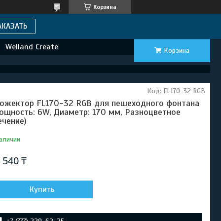
Корзина
АКАЗАТЬ
Welland Create
Корзина
Код:
FL170-32 RGB
ожектор FL170-32 RGB для пешеходного фонтана
ощность: 6W, Диаметр: 170 мм, Разноцветное
ечение)
аличии
 540 ₸
Купить