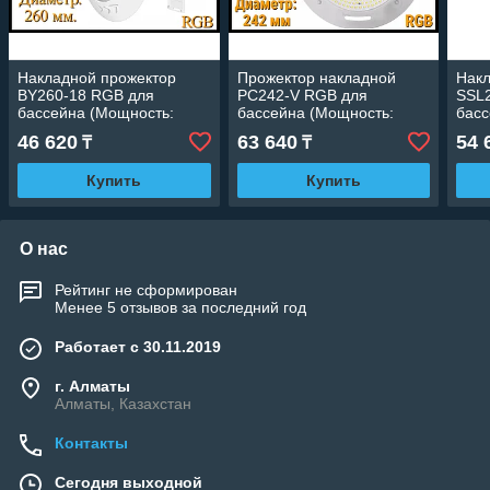
Накладной прожектор
Прожектор накладной
Накл
BY260-18 RGB для
PC242-V RGB для
SSL
бассейна (Мощность:
бассейна (Мощность:
басс
18W, Диаметр: 260 мм,
25W, Диаметр: 242 мм,
18W,
46 620
63 640
54 
₸
₸
разноцветное свечение)
Разноцветное свечение)
разн
Купить
Купить
О нас
Рейтинг не сформирован
Менее 5 отзывов за последний год
Работает с 30.11.2019
г. Алматы
Алматы, Казахстан
Контакты
Сегодня выходной