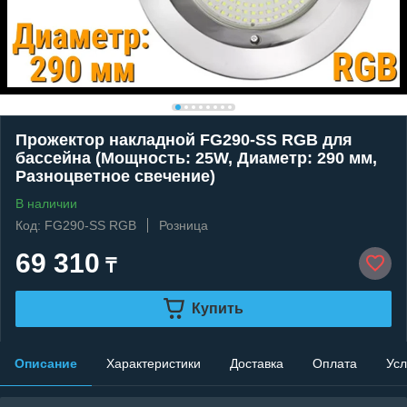
Прожектор накладной FG290-SS RGB для
бассейна (Мощность: 25W, Диаметр: 290 мм,
Разноцветное свечение)
В наличии
Код: FG290-SS RGB
Розница
69 310
₸
Купить
Описание
Характеристики
Доставка
Оплата
Усл