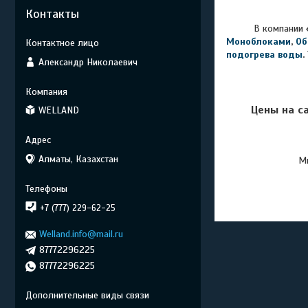
Контакты
В компании
Моноблоками
,
Об
подогрева воды
.
Александр Николаевич
Цены на с
WELLAND
Алматы, Казахстан
Мы
+7 (777) 229-62-25
Welland.info@mail.ru
87772296225
87772296225