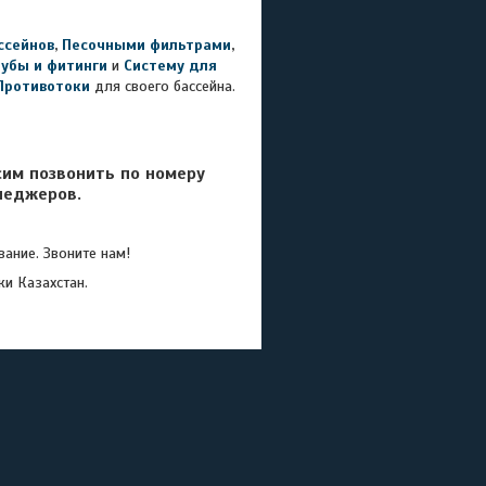
ссейнов
,
Песочными фильтрами
,
рубы и фитинги
и
Систему для
Противотоки
для своего бассейна.
сим позвонить по номеру
неджеров.
ание. Звоните нам!
ки Казахстан.