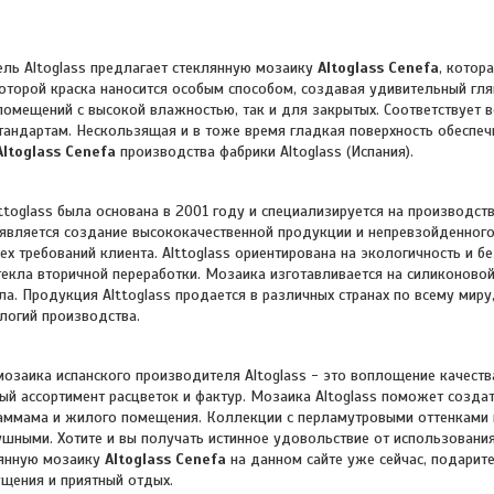
ltoglass предлагает стеклянную мозаику
Altoglass Cenefa
, котор
которой краска наносится особым способом, создавая удивительный гл
помещений с высокой влажностью, так и для закрытых. Соответствует в
ндартам. Нескользящая и в тоже время гладкая поверхность обеспечи
Altoglass Cenefa
производства фабрики Altoglass (Испания).
ttoglass была основана в 2001 году и специализируется на производст
является создание высококачественной продукции и непревзойденног
ех требований клиента.
Alttoglass ориентирована на экологичность и б
текла вторичной переработки. Мозаика изготавливается на силиконово
ла.
Продукция Alttoglass продается в различных странах по всему мир
логий производства.
ка испанского производителя Altoglass - это воплощение качества,
й ассортимент расцветок и фактур. Мозаика Altoglass поможет созда
хаммама и жилого помещения. Коллекции с перламутровыми оттенками 
ушными. Хотите и вы получать истинное удовольствие от использования
лянную мозаику
Altoglass Cenefa
на данном сайте уже сейчас, подарит
щения и приятный отдых.