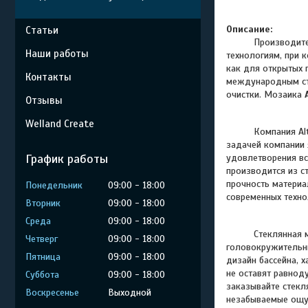
Описание:
Статьи
Производитель A
Наши работы
технологиям, при 
как для открытых 
Контакты
международным ста
очистки. Мозаика
Отзывы
Welland Create
Компания Al
задачей компании 
График работы
удовлетворения вс
производится из с
прочность материа
Понедельник
09:00
18:00
современных техно
Вторник
09:00
18:00
Среда
09:00
18:00
Стеклянная мозаи
Четверг
09:00
18:00
головокружительны
Пятница
09:00
18:00
дизайн бассейна, 
не оставят равнод
Суббота
09:00
18:00
заказывайте стек
Воскресенье
Выходной
незабываемые ощу