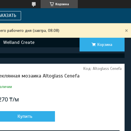
Корзина
АКАЗАТЬ
го рабочего дня (завтра, 08.08)
Welland Create
Корзина
Код:
Altoglass Cenefa
еклянная мозаика Altoglass Cenefa
аличии
270 ₸/м
Купить