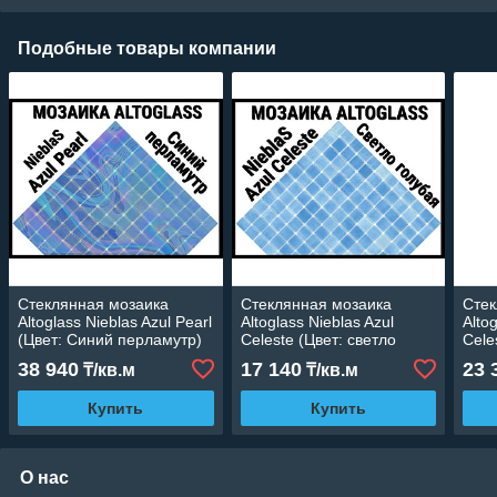
Подобные товары компании
Стеклянная мозаика
Стеклянная мозаика
Стек
Altoglass Nieblas Azul Pearl
Altoglass Nieblas Azul
Alto
(Цвет: Синий перламутр)
Celeste (Цвет: светло
Cele
голубая)
(Цве
38 940
17 140
23 
₸/кв.м
₸/кв.м
свет
Купить
Купить
О нас