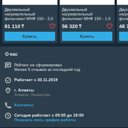
Двухжильный
Двухжильный
Дву
нагревательный
нагревательный
нагр
фольгомат МНФ 150 - 3,0
фольгомат МНФ 150 - 1,0
фоль
кв.м (Площадь: 3,0 м2;
кв.м (Площадь: 1,0 м2;
кв.м
81 110
56 320
48 
₸
₸
мощность: 450 Вт)
мощность: 150 Вт)
мощн
Купить
Купить
О нас
Рейтинг не сформирован
Менее 5 отзывов за последний год
Работает с 30.11.2019
г. Алматы
Алматы, Казахстан
Контакты
Сегодня работает с 09:00 до 18:00
Показать весь график работы