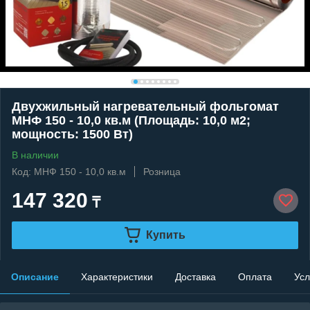
Двухжильный нагревательный фольгомат
МНФ 150 - 10,0 кв.м (Площадь: 10,0 м2;
мощность: 1500 Вт)
В наличии
Код: МНФ 150 - 10,0 кв.м
Розница
147 320
₸
Купить
Описание
Характеристики
Доставка
Оплата
Усл