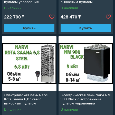
пультом управления
выносным пультом
(Мощность 6 кВт, объем 5-8
управления (Мощность 6,8
В наличии
В наличии
м3)
кВт, объем 5-8 м3)
222 790
428 470
₸
₸
Купить
Купить
Электрическая печь Narvi
Электрическая печь Narvi NM
Kota Saana 6,8 Steel с
900 Black с встроенным
выносным пультом
пультом управления
управления (Мощность 6,8
(Мощность 9 кВт, объем 8-14
В наличии
В наличии
кВт, объем 5-8 м3)
м3)