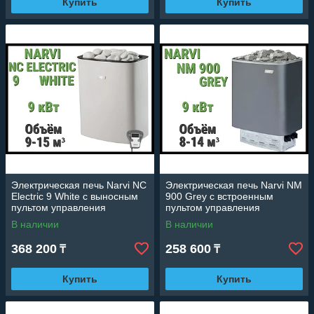
Купить
Купить
Электрическая печь Narvi NC
Электрическая печь Narvi NM
Electric 9 White с выносным
900 Grey с встроенным
пультом управления
пультом управления
(Мощность 9 кВт, объем 9-15
(Мощность 9 кВт, объем 8-14
В наличии
В наличии
м3)
м3)
368 200
258 600
₸
₸
Купить
Купить