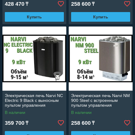
428 470
258 600
₸
₸
Купить
Купить
Электрическая печь Narvi NC
Электрическая печь Narvi NM
Electric 9 Black с выносным
900 Steel с встроенным
пультом управления
пультом управления
(Мощность 9 кВт, объем 9-15
(Мощность 9 кВт, объем 8-14
В наличии
В наличии
м3)
м3)
359 700
258 600
₸
₸