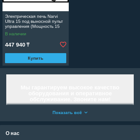
Электрическая печь Narvi
Ultra 15 под выносной пульт
управления (Мощность 15
кВт, объем 14-23 м3)
В наличии
447 940
₸
Купить
Мы гарантируем высокое качество
оборудования и оперативное
обслуживание. Звоните нам!
Работаем и организовываем отправку
Показать всё
по всей территории Республики
Казахстан.
«WELLAND» - Тысячи возможностей.
О нас
Возьми свою!