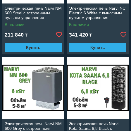
Электрическая печь Narvi NM
Электрическая печь Narvi NC
600 Steel с встроенным
Electric 6 White с выносным
пультом управления
пультом управления
(Мощность 6 кВт, объем 5-8
(Мощность 6 кВт, объем 6-9
В наличии
В наличии
м3)
м3)
211 840
341 420
₸
₸
Купить
Купить
Электрическая печь Narvi NM
Электрическая печь Narvi
600 Grey с встроенным
Kota Saana 6,8 Black с