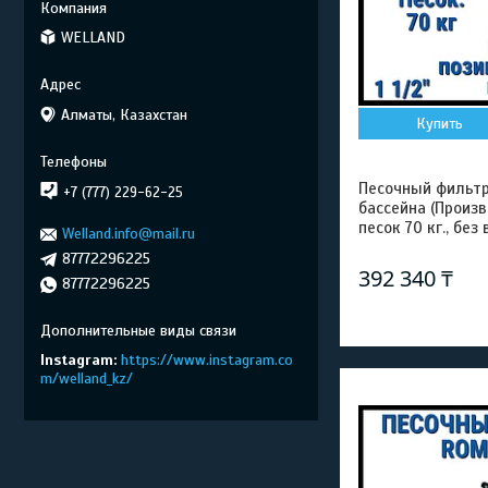
WELLAND
Алматы, Казахстан
Купить
Песочный фильтр
+7 (777) 229-62-25
бассейна (Произ
песок 70 кг., без 
Welland.info@mail.ru
87772296225
392 340 ₸
87772296225
Instagram
https://www.instagram.co
m/welland_kz/