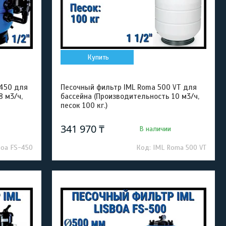
Купить
-450 для
Песочный фильтр IML Roma 500 VT для
8 м3/ч,
бассейна (Производительность 10 м3/ч,
песок 100 кг.)
341 970 ₸
В наличии
boa FS-450
IML Roma 500 VT