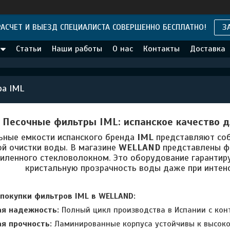
АСЧЕТ И ВЫЕЗД СПЕЦИАЛИСТА СОВЕРШЕННО БЕСПЛАТНО!
З
Статьи
Наши работы
О нас
Контакты
Доставка
ра IML
Песочные фильтры IML: испанское качество 
ьные емкости испанского бренда
IML
представляют соб
ой очистки воды. В магазине
WELLAND
представлены фи
силенного стекловолокном. Это оборудование гаранти
кристальную прозрачность воды даже при интенс
покупки фильтров IML в WELLAND:
ая надежность:
Полный цикл производства в Испании с кон
я прочность:
Ламинированные корпуса устойчивы к высоко