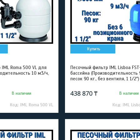
Купить
 IML Roma 500 VL для
Песочный фильтр IML Lisboa FS
водительность 10 м3/ч,
бассейна (Производительность 9
песок 90 кг., без вентиля, 1 1/2")
438 870 ₸
В наличии
В наличии
IML Roma 500 VL
IML Lisb