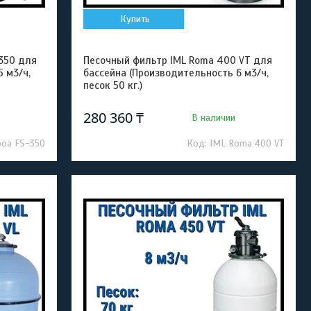
Купить
-350 для
Песочный фильтр IML Roma 400 VT для
 м3/ч,
бассейна (Производительность 6 м3/ч,
песок 50 кг.)
280 360 ₸
В наличии
boa FS-350
IML Roma 400 VT