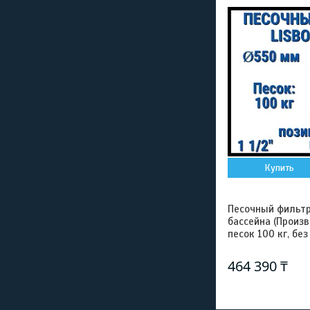
Купить
Песочный фильтр
бассейна (Произ
песок 100 кг, без
464 390 ₸