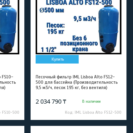
Купить
o FS10-
Песочный фильтр IML Lisboa Alto FS12-
льность
500 для бассейна (Производительность
ля)
9,5 м3/ч, песок 195 кг, без вентиля)
2 034 790 ₸
В наличии
o FS10-500
IML Lisboa Alto FS12-500