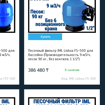
Купить
T-500 для
Песочный фильтр IML Lisboa FS-500 для
 м3/ч,
бассейна (Производительность 9 м3/ч,
песок 90 кг., без вентиля, 1 1/2")
386 480 ₸
В наличии
oa FST-500
IML Lisboa FS-500