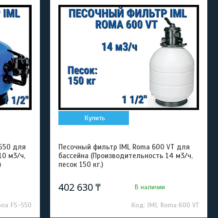
Купить
-550 для
Песочный фильтр IML Roma 600 VT для
0 м3/ч,
бассейна (Производительность 14 м3/ч,
)
песок 150 кг.)
402 630 ₸
В наличии
boa FS-550
IML Roma 600 VT