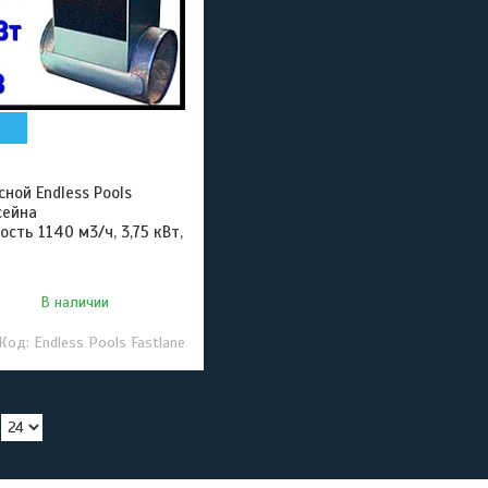
ной Endless Pools
сейна
сть 1140 м3/ч, 3,75 кВт,
В наличии
Endless Pools Fastlane