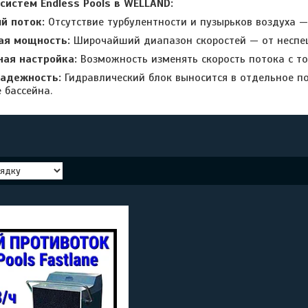
истем Endless Pools в WELLAND:
й поток:
Отсутствие турбулентности и пузырьков воздуха 
ая мощность:
Широчайший диапазон скоростей — от неспеш
ная настройка:
Возможность изменять скорость потока с то
надежность:
Гидравлический блок выносится в отдельное п
 бассейна.