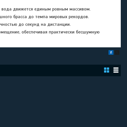
— вода движется единым ровным массивом.
ного брасса до темпа мировых рекордов.
чностью до секунд на дистанции.
омещение, обеспечивая практически бесшумную