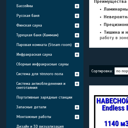
Преимущества с
Бассейны
Ламинарны
Русская баня
Невероятн
Прецизион
Финская сауна
Тишина и 
Турецкая баня (Хаммам)
работу в зоне
Паровая комната (Steam room)
Инфракрасная сауна
Сборные инфракрасные сауны
Система для тёплого пола
Система антиобледенения и
снеготаяния
Портативные зарядные станции
Запасные детали
Монтажные работы
Дизайн и 3D визуализация