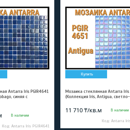
Купить
ая Antarra Iris PGIR4641
Мозаика стеклянная Antarra Iris
Tobago, синяя с
(Коллекция Iris, Antigua, светло
11 710 ₸/кв.м
В наличии
м
В наличии
Antarra Ir
Antarra Iris PGIR4641