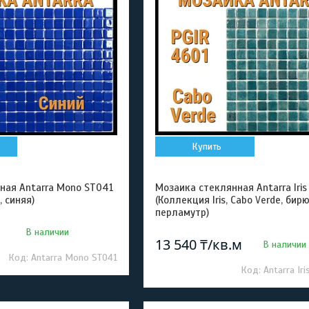
Купить
ная Antarra Mono ST041
Мозаика стеклянная Antarra Iris
 синяя)
(Коллекция Iris, Cabo Verde, би
перламутр)
В наличии
13 540 ₸/кв.м
В наличии
Antarra Mono ST041
Antarra Ir