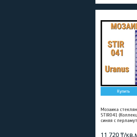
Купить
Мозаика стеклянн
STIR041 (Коллекц
синяя с перламу
11 720 ₸/кв.