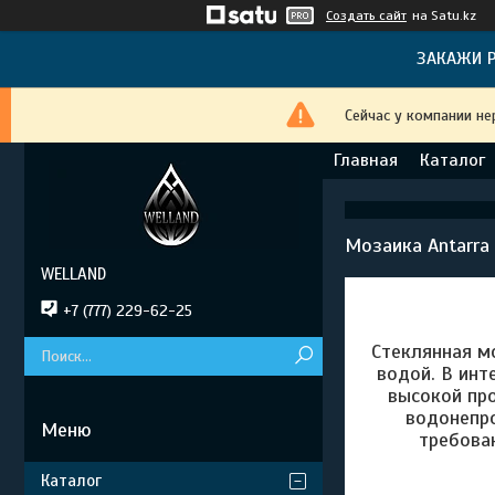
Создать сайт
на Satu.kz
ЗАКАЖИ Р
Сейчас у компании не
Главная
Каталог
Мозаика Antarra
WELLAND
+7 (777) 229-62-25
Стеклянная м
водой. В ин
высокой пр
водонепро
требова
Каталог