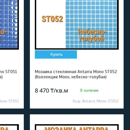
Купить
no ST051
Мозаика стеклянная Antarra Mono ST052
я)
(Коллекция Mono, небесно-голубая)
8 470 ₸/кв.м
В наличии
Mono ST051
Antarra Mono ST052