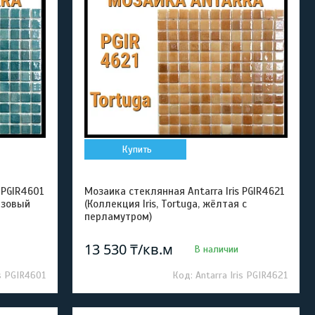
Купить
 PGIR4601
Мозаика стеклянная Antarra Iris PGIR4621
рюзовый
(Коллекция Iris, Tortuga, жёлтая с
перламутром)
13 530 ₸/кв.м
В наличии
is PGIR4601
Antarra Iris PGIR4621