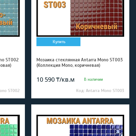
Купить
no ST002
Мозаика стеклянная Antarra Mono ST003
овая)
(Коллекция Mono, коричневая)
10 590 ₸/кв.м
В наличии
Mono ST002
Antarra Mono ST003