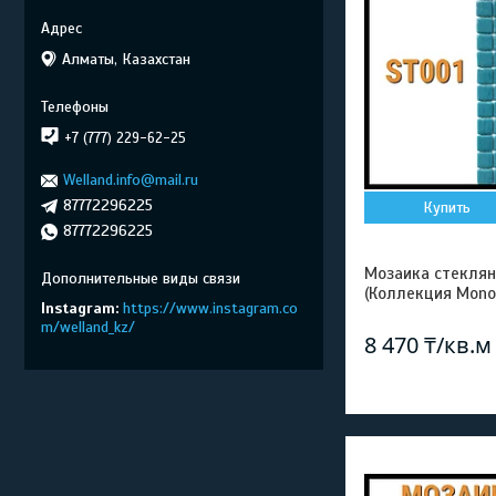
Алматы, Казахстан
+7 (777) 229-62-25
Welland.info@mail.ru
87772296225
Купить
87772296225
Мозаика стеклян
(Коллекция Mono
Instagram
https://www.instagram.co
m/welland_kz/
8 470 ₸/кв.м