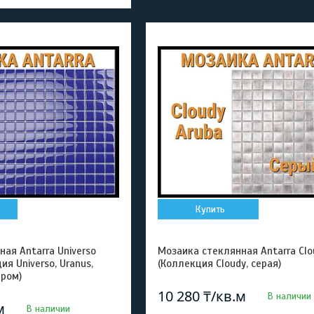
Купить
ая Antarra Universo
Мозаика стеклянная Antarra Clo
ия Universo, Uranus,
(Коллекция Cloudy, серая)
тром)
10 280 ₸/кв.м
В наличии
м
В наличии