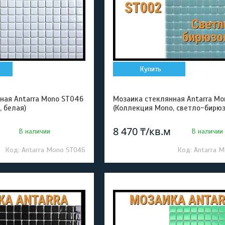
Купить
ная Antarra Mono ST046
Мозаика стеклянная Antarra Mo
, белая)
(Коллекция Mono, светло-бирюз
8 470 ₸/кв.м
В наличии
В наличии
Antarra Mono ST046
Antarra 