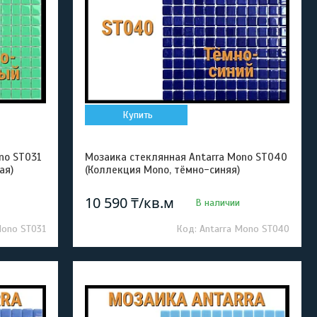
Купить
no ST031
Мозаика стеклянная Antarra Mono ST040
ая)
(Коллекция Mono, тёмно-синяя)
10 590 ₸/кв.м
В наличии
Mono ST031
Antarra Mono ST040