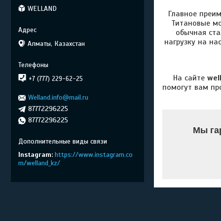
WELLAND
Главное преи
Титановые мо
обычная ста
нагрузку на на
Алматы, Казахстан
На сайте
wel
+7 (777) 229-62-25
помогут вам пр
Welland.info@mail.ru
87772296225
87772296225
Мы га
Instagram
https://www.instagram.co
m/welland_kz/