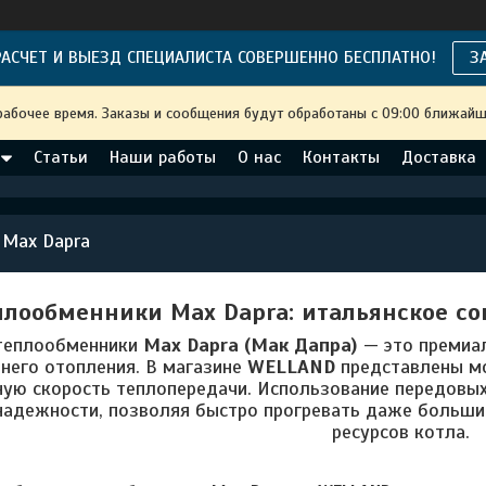
АСЧЕТ И ВЫЕЗД СПЕЦИАЛИСТА СОВЕРШЕННО БЕСПЛАТНО!
З
рабочее время. Заказы и сообщения будут обработаны с 09:00 ближайше
Статьи
Наши работы
О нас
Контакты
Доставка
 Max Dapra
плообменники Max Dapra: итальянское с
 теплообменники
Max Dapra (Мак Дапра)
— это премиал
его отопления. В магазине
WELLAND
представлены м
ую скорость теплопередачи. Использование передовых 
надежности, позволяя быстро прогревать даже больш
ресурсов котла.