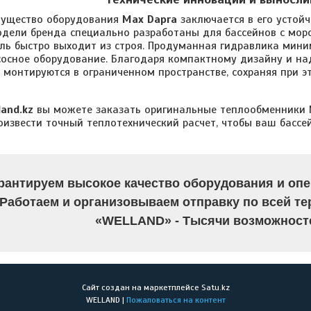
мущество оборудования
Max Dapra
заключается в его устой
дели бренда специально разработаны для бассейнов с морс
ль быстро выходит из строя. Продуманная гидравлика мини
сосное оборудование. Благодаря компактному дизайну и н
монтируются в ограниченном пространстве, сохраняя при э
land.kz
вы можете заказать оригинальные теплообменники M
оизвести точный теплотехнический расчет, чтобы ваш бассе
рантируем высокое качество оборудования и опе
Работаем и организовываем отправку по всей те
«WELLAND» - Тысячи возможносте
Сайт создан на маркетплейсе
Satu.kz
WELLAND |
Пожаловаться на контент