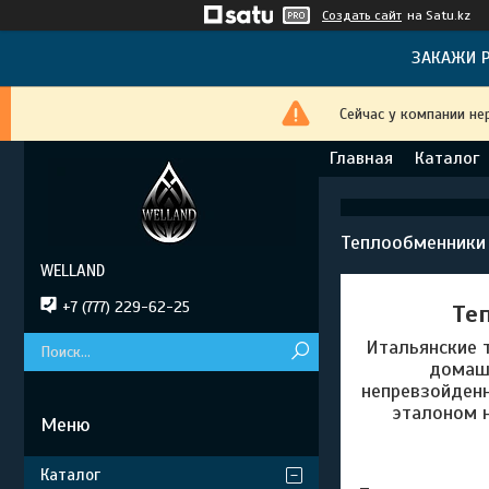
Создать сайт
на Satu.kz
ЗАКАЖИ Р
Сейчас у компании не
Главная
Каталог
Теплообменники
WELLAND
+7 (777) 229-62-25
Те
Итальянские
домашн
непревзойденн
эталоном 
Каталог