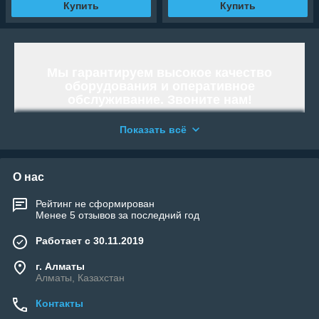
Купить
Купить
Мы гарантируем высокое качество
оборудования и оперативное
обслуживание. Звоните нам!
Работаем и организовываем отправку
Показать всё
по всей территории Республики
Казахстан.
«WELLAND» - Тысячи возможностей.
О нас
Возьми свою!
Рейтинг не сформирован
Менее 5 отзывов за последний год
Работает с 30.11.2019
г. Алматы
Алматы, Казахстан
Контакты