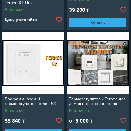
Terneo KT Unic
39 200
В наличии
₸
Цену уточняйте
Купить
Программируемый
Терморегуляторы Terneo для
терморегулятор Terneo SX
домашнего тёплого пола
В наличии
В наличии
58 840
5 000
₸
от
₸