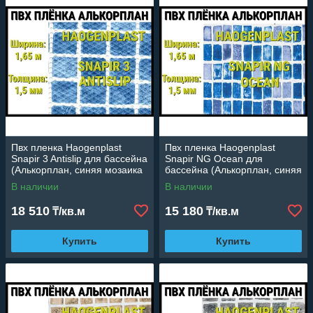
Пвх пленка Haogenplast
Пвх пленка Haogenplast
Snapir 3 Antislip для бассейна
Snapir NG Ocean для
(Алькорплан, синяя мозаика
бассейна (Алькорплан, синяя
противоскользящая, ширина:
мозаика, ширина: 1.65 м.)
В наличии
В наличии
1.65 м.)
18 510
15 180
₸/кв.м
₸/кв.м
Купить
Купить