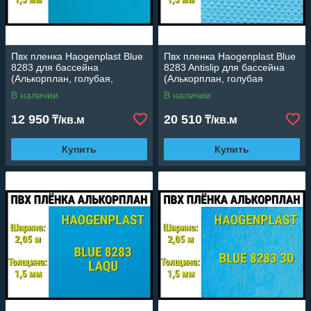
Пвх пленка Haogenplast Blue
Пвх пленка Haogenplast Blue
8283 для бассейна
8283 Antislip для бассейна
(Алькорплан, голубая,
(Алькорплан, голубая
ширина: 1.65 м.)
противоскользящая, ширина:
В наличии
В наличии
1.65 м.)
12 950
20 510
₸/кв.м
₸/кв.м
Купить
Купить