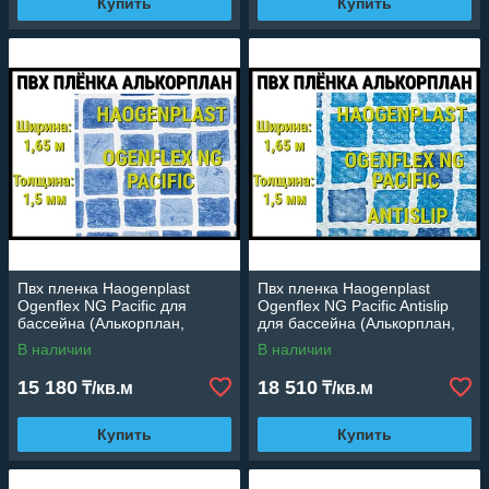
Купить
Купить
Пвх пленка Haogenplast
Пвх пленка Haogenplast
Ogenflex NG Pacific для
Ogenflex NG Pacific Antislip
бассейна (Алькорплан,
для бассейна (Алькорплан,
мозаика, ширина: 1.65 м.)
мозаика, ширина: 1.65 м.)
В наличии
В наличии
15 180
18 510
₸/кв.м
₸/кв.м
Купить
Купить