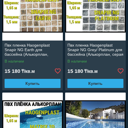
Пвх пленка Haogenplast
Пвх пленка Haogenplast
Snapir NG Earth для
Snapir NG Grey/ Platinum для
бассейна (Алькорплан,
бассейна (Алькорплан, серая
коричневая мозаика,
мозаика, ширина: 1.65 м.)
В наличии
В наличии
ширина: 1.65 м.)
15 180
15 180
₸/кв.м
₸/кв.м
Купить
Купить