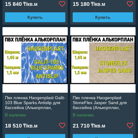
15 840
15 180
₸/кв.м
₸/кв.м
Купить
Купить
Пвх пленка Haogenplast Galit-
Пвх пленка Haogenplast
103 Blue Sparks Antislip для
StoneFlex Jasper Sand для
бассейна (Алькорплан,
бассейна (Алькорплан,
голубые блики, ширина: 1.65
песочная яшма, ширина:
В наличии
В наличии
м.)
1.65 м.)
18 510
21 710
₸/кв.м
₸/кв.м