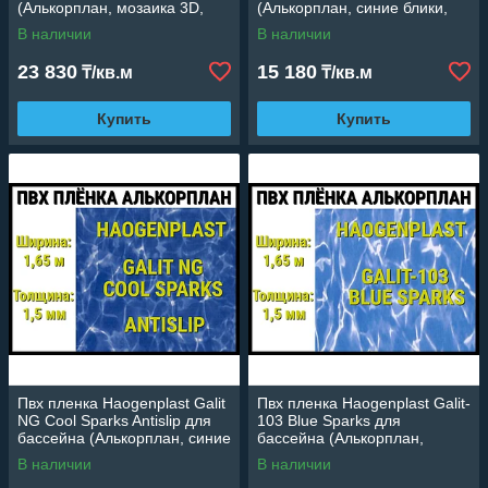
(Алькорплан, мозаика 3D,
(Алькорплан, синие блики,
ширина: 1.65 м.)
ширина: 1.65 м.)
В наличии
В наличии
23 830
15 180
₸/кв.м
₸/кв.м
Купить
Купить
Пвх пленка Haogenplast Galit
Пвх пленка Haogenplast Galit-
NG Cool Sparks Antislip для
103 Blue Sparks для
бассейна (Алькорплан, синие
бассейна (Алькорплан,
блики, ширина: 1.65 м.)
голубые блики, ширина: 1.65
В наличии
В наличии
м.)