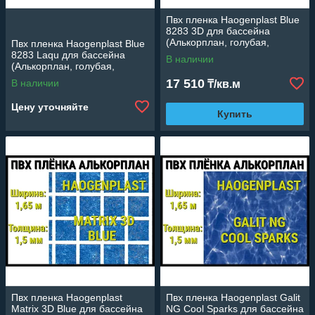
Пвх пленка Haogenplast Blue
8283 3D для бассейна
(Алькорплан, голубая,
Пвх пленка Haogenplast Blue
ширина: 2.05 м.)
8283 Laqu для бассейна
В наличии
(Алькорплан, голубая,
ширина: 2.05 м.)
17 510
В наличии
₸/кв.м
Цену уточняйте
Купить
Пвх пленка Haogenplast
Пвх пленка Haogenplast Galit
Matrix 3D Blue для бассейна
NG Cool Sparks для бассейна