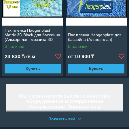
Пвх пленка Haogenplast
Matrix 3D Black для бассейна
Пвх пленка Haogenplast для
(Алькорплан, мозаика 3D,
бассейна (Алькорплан)
ширина: 1.65 м.)
В наличии
В наличии
23 830
10 900
₸/кв.м
от
₸
Купить
Купить
Мы гарантируем высокое качество
оборудования и оперативное
обслуживание. Звоните нам!
Работаем и организовываем отправку
Показать всё
по всей территории Республики
Казахстан.