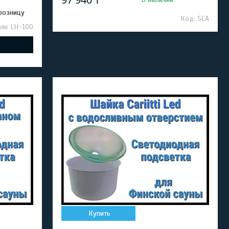
 розницу
SCA
як LH-100
Купить