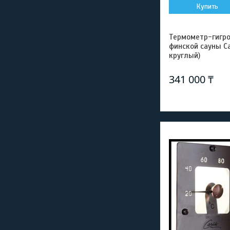
Купить
Термометр-гигро
финской сауны Car
круглый)
341 000 ₸