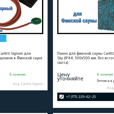
riitti Signum для
Панно для финской сауны Cariitti
щением в Финской сауне
Sky (IP44, 500х500 мм, без исто
света)
Цену
В наличии
В наличии
уточняйте
Оптом и в
Cariitti Signum
+7 (777) 229-62-25