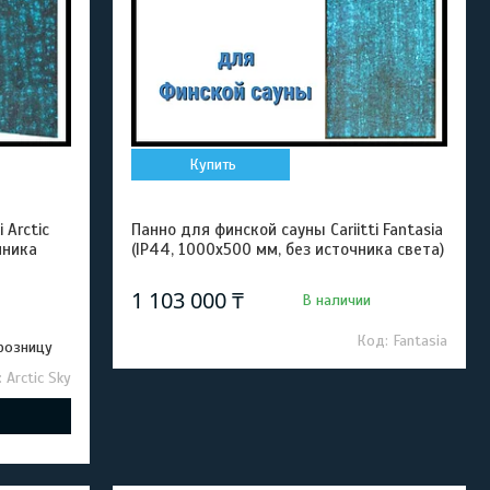
Купить
 Arctic
Панно для финской сауны Cariitti Fantasia
чника
(IP44, 1000х500 мм, без источника света)
1 103 000 ₸
В наличии
Fantasia
 розницу
Arctic Sky