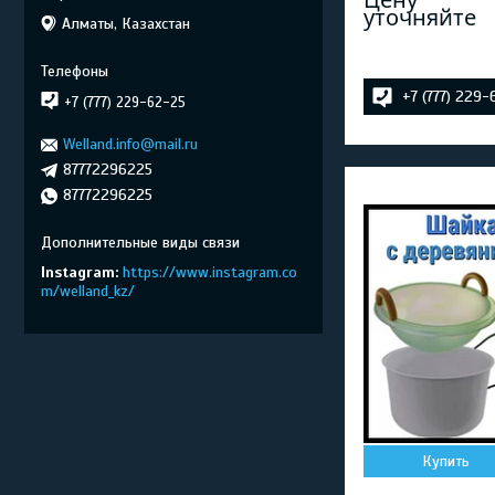
уточняйте
Алматы, Казахстан
+7 (777) 229
+7 (777) 229-62-25
Welland.info@mail.ru
87772296225
87772296225
Instagram
https://www.instagram.co
m/welland_kz/
Купить