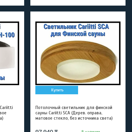
Купить
riitti
Потолочный светильник для финской
вое
сауны Cariitti SCA (Дерев. оправа,
а)
матовое стекло, без источника света)
97 940 ₸
В наличии