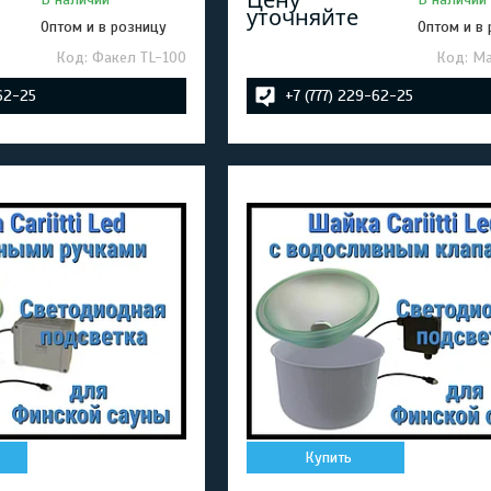
уточняйте
Оптом и в розницу
Оптом и в
Факел TL-100
Ма
-62-25
+7 (777) 229-62-25
Купить