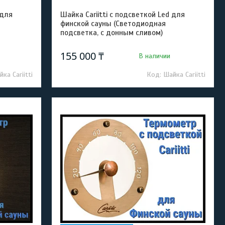
 для
Шайка Cariitti с подсветкой Led для
финской сауны (Светодиодная
подсветка, с донным сливом)
155 000 ₸
В наличии
ка Cariitti
Шайка Cariitti