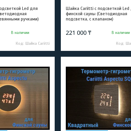
 подсветкой Led для
Шайка Cariitti с подсветкой Led
Светодиодная
финской сауны (Светодиодная
ревянными ручками)
подсветка, с клапаном)
221 000 ₸
В наличии
В наличии
Шайка Cariitti
Шай