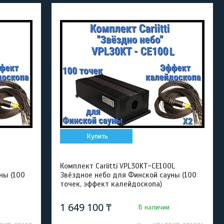
Купить
Комплект Cariitti VPL30KT-CE100L
ны (100
Звёздное небо для Финской сауны (100
точек, эффект калейдоскопа)
1 649 100 ₸
В наличии