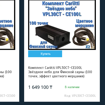
Купить
Комплект Cariitti VPL30CT-CE100L
ны (100
Звёздное небо для Финской сауны (100
ия)
точек, эффект цветного мерцания)
1 649 100 ₸
В наличии
0CT-CE100
VPL30CT-CE100L