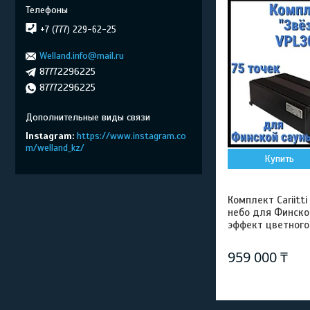
+7 (777) 229-62-25
Welland.info@mail.ru
87772296225
87772296225
Instagram
https://www.instagram.co
m/welland_kz/
Купить
Комплект Cariitt
небо для Финской
эффект цветного
959 000 ₸