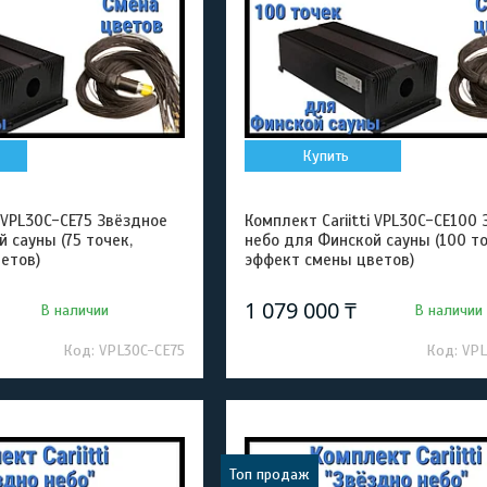
Купить
i VPL30C-CE75 Звёздное
Комплект Cariitti VPL30C-CE100
 сауны (75 точек,
небо для Финской сауны (100 то
етов)
эффект смены цветов)
1 079 000 ₸
В наличии
В наличии
VPL30C-CE75
VPL
Топ продаж