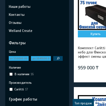
Наши работы
Контакты
Отзывы
Welland Create
Купить
Фильтры
Комплект Cariitt
Цена
небо для Финской
эффект смены цв
959 000 ₸
Наличие
В наличии
16
Производитель
Cariitti
17
График работы
Топ продаж