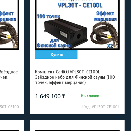
Купить
 Звёздное
Комплект Cariitti VPL30T-CE100L
чек,
Звёздное небо для Финской сауны (100
точек, эффект мерцания)
1 649 100 ₸
В наличии
30T-CE100
VPL30T-CE100L