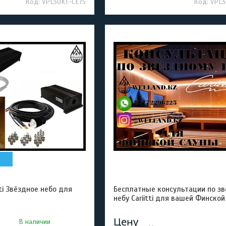
VPL30KT-CE75
VPL3
ti Звёздное небо для
Бесплатные консультации по з
небу Cariitti для вашей Финской
Цену
В наличии