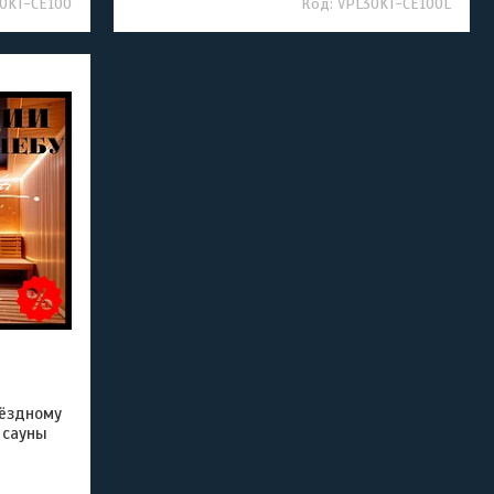
0KT-CE100
VPL30KT-CE100L
вёздному
 сауны