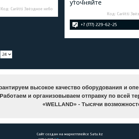
уточняйте
Cariitti Звёздное небо
Cariitti Зв
+7 (777) 229-62-25
рантируем высокое качество оборудования и опе
Работаем и организовываем отправку по всей те
«WELLAND» - Тысячи возможносте
Сайт создан на маркетплейсе
Satu.kz