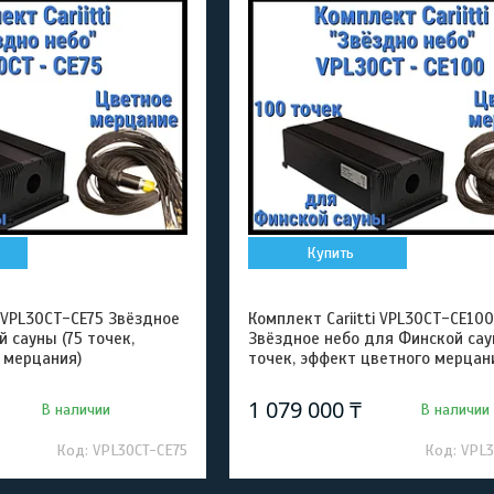
Купить
i VPL30CT-CE75 Звёздное
Комплект Cariitti VPL30CT-CE100
 сауны (75 точек,
Звёздное небо для Финской сау
 мерцания)
точек, эффект цветного мерцан
1 079 000 ₸
В наличии
В наличии
VPL30CT-CE75
VPL3