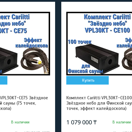
Купить
i VPL30KT-CE75 Звёздное
Комплект Cariitti VPL30KT-CE100
 сауны (75 точек,
Звёздное небо для Финской сау
копа)
точек, эффект калейдоскопа)
1 079 000 ₸
В наличии
В наличии