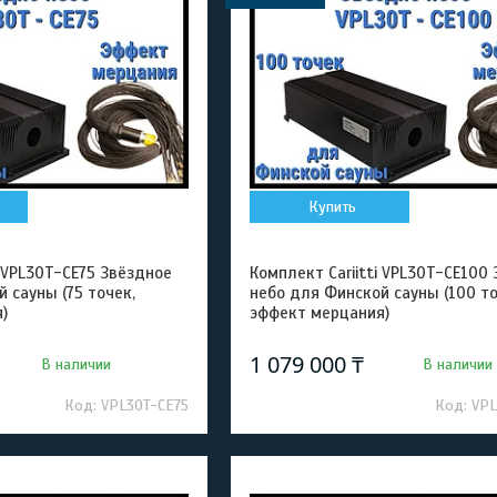
Купить
i VPL30T-CE75 Звёздное
Комплект Cariitti VPL30T-CE100
 сауны (75 точек,
небо для Финской сауны (100 то
)
эффект мерцания)
1 079 000 ₸
В наличии
В наличии
VPL30T-CE75
VPL