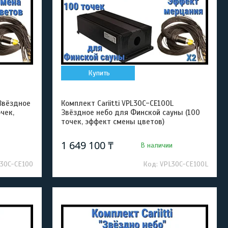
Купить
 Звёздное
Комплект Cariitti VPL30C-CE100L
чек,
Звёздное небо для Финской сауны (100
точек, эффект смены цветов)
1 649 100 ₸
В наличии
30C-CE100
VPL30C-CE100L