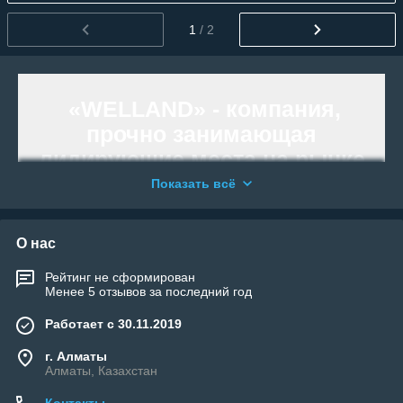
1
/ 2
«WELLAND»
- компания,
прочно занимающая
лидирующие места на рынке
Кабельных систем обогрева,
Показать всё
оборудования для Бань и
Бассейнов.
О нас
Рейтинг не сформирован
Менее 5 отзывов за последний год
Мы гарантируем высокое качество
оборудования и оперативное
Работает с 30.11.2019
обслуживание. Звоните нам!
Работаем и организовываем отправку
г. Алматы
Алматы, Казахстан
по всей территории Республики
Казахстан.
Контакты