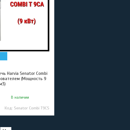
чь Harvia Senator Combi
зователем (Мощность 9
м3)
В наличии
Senator Combi T9CS