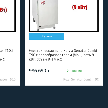
Купить
or T10,5
Электрическая печь Harvia Senator Combi
T9C с парообразователем (Мощность 9
 м3)
кВт, объем 8-14 м3)
986 690 ₸
В наличии
nator T10,5
Senator Combi T9C