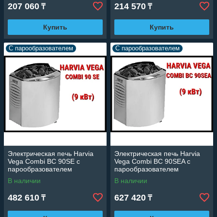
207 060
214 570
₸
₸
Купить
Купить
С парообразователем
С парообразователем
Электрическая печь Harvia
Электрическая печь Harvia
Vega Combi BC 90SE c
Vega Combi BC 90SEA c
парообразователем
парообразователем
(Мощность 9 кВт, объем 8-14
(Мощность 9 кВт, объем 8-14
В наличии
В наличии
м3)
м3)
482 610
627 420
₸
₸