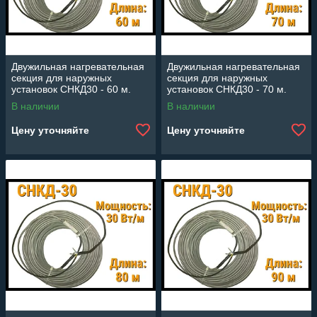
Двужильная нагревательная
Двужильная нагревательная
секция для наружных
секция для наружных
установок СНКД30 - 60 м.
установок СНКД30 - 70 м.
(Длина: 60 м., мощность:
(Длина: 70 м., мощность:
В наличии
В наличии
1800 Вт)
2100 Вт)
Цену уточняйте
Цену уточняйте