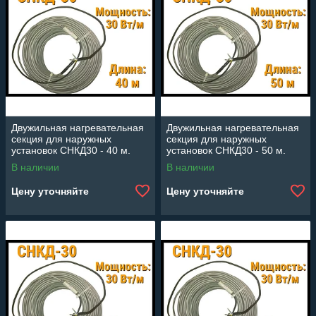
Двужильная нагревательная
Двужильная нагревательная
секция для наружных
секция для наружных
установок СНКД30 - 40 м.
установок СНКД30 - 50 м.
(Длина: 40 м., мощность:
(Длина: 50 м., мощность:
В наличии
В наличии
1200 Вт)
1500 Вт)
Цену уточняйте
Цену уточняйте