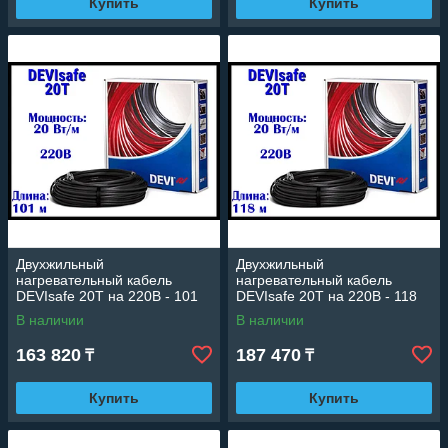
Купить
Купить
Двухжильный
Двухжильный
нагревательный кабель
нагревательный кабель
DEVIsafe 20T на 220В - 101
DEVIsafe 20T на 220В - 118
м. (DTCE-20, длина: 101 м.,
м. (DTCE-20, длина: 118 м.,
В наличии
В наличии
мощность: 2030 Вт)
мощность: 2360 Вт)
163 820
187 470
₸
₸
Купить
Купить