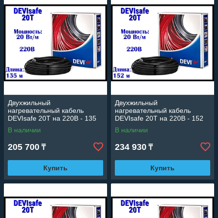
Двухжильный
Двухжильный
нагревательный кабель
нагревательный кабель
DEVIsafe 20T на 220В - 135
DEVIsafe 20T на 220В - 152
м. (DTCE-20, длина: 135 м.,
м. (DTCE-20, длина: 152 м.,
В наличии
В наличии
мощность: 2690 Вт)
мощность: 3035 Вт)
205 700
234 930
₸
₸
Купить
Купить