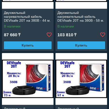
Двухжильный
Двухжильный
нагревательный кабель
нагревательный кабель
DEVIsafe 20T на 380В - 44 м.
DEVIsafe 20T на 380В - 58 м.
(DTCE-20, длина: 44 м.,
(DTCE-20, длина: 58 м.,
В наличии
В наличии
мощность: 875 Вт)
мощность: 1165 Вт)
87 660
103 810
₸
₸
Купить
Купить
Двухжильный
Двухжильный