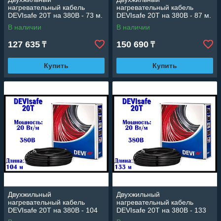
нагревательный кабель
нагревательный кабель
DEVIsafe 20T на 380В - 73 м.
DEVIsafe 20T на 380В - 87 м.
(DTCE-20, длина: 73 м.,
(DTCE-20, длина: 87 м.,
В наличии
В наличии
мощность: 1450 Вт)
мощность: 1740 Вт)
127 635
150 690
₸
₸
Купить
Купить
Двухжильный
Двухжильный
нагревательный кабель
нагревательный кабель
DEVIsafe 20T на 380В - 104
DEVIsafe 20T на 380В - 133
м. (DTCE-20, длина: 104 м.,
м. (DTCE-20, длина: 133 м.,