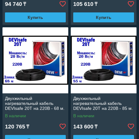
94 740
105 610
₸
₸
Купить
Купить
Двухжильный
Двухжильный
нагревательный кабель
нагревательный кабель
DEVIsafe 20T на 220В - 68 м.
DEVIsafe 20T на 220В - 85 м.
(DTCE-20, длина: 68 м.,
(DTCE-20, длина: 85 м.,
В наличии
В наличии
мощность: 1365 Вт)
мощность: 1700 Вт)
120 765
143 600
₸
₸