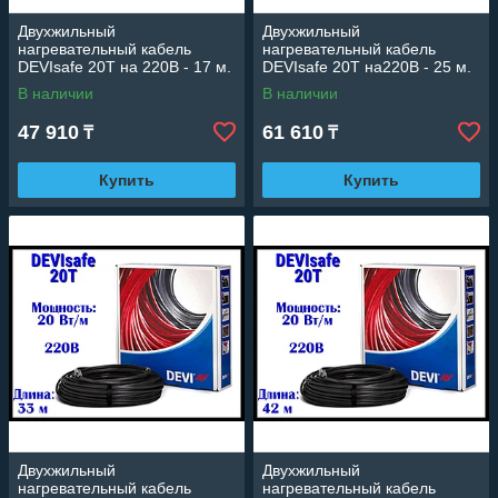
Двухжильный
Двухжильный
нагревательный кабель
нагревательный кабель
DEVIsafe 20T на 220В - 17 м.
DEVIsafe 20T на220В - 25 м.
(DTCE-20, длина: 17 м.,
(DTCE-20, длина: 25 м.,
В наличии
В наличии
мощность: 335 Вт)
мощность: 505 Вт)
47 910
61 610
₸
₸
Купить
Купить
Двухжильный
Двухжильный
нагревательный кабель
нагревательный кабель