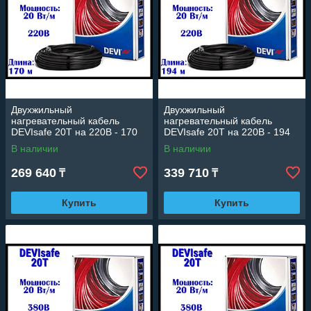
Двухжильный
Двухжильный
нагревательный кабель
нагревательный кабель
DEVIsafe 20T на 220В - 170
DEVIsafe 20T на 220В - 194
м. (DTCE-20, длина: 170 м.,
м. (DTCE-20, длина: 194 м.,
В наличии
В наличии
мощность: 3390 Вт)
мощность: 3890 Вт)
269 640
339 710
₸
₸
Купить
Купить