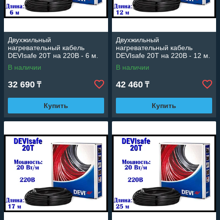
Двухжильный
Двухжильный
нагревательный кабель
нагревательный кабель
DEVIsafe 20T на 220В - 6 м.
DEVIsafe 20T на 220В - 12 м.
(DTCE-20, длина: 6 м.,
(DTCE-20, длина: 12 м.,
В наличии
В наличии
мощность: 125 Вт)
мощность: 245 Вт)
32 690
42 460
₸
₸
Купить
Купить