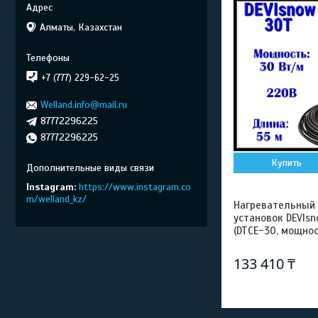
Алматы, Казахстан
+7 (777) 229-62-25
Welland.info@mail.ru
87772296225
87772296225
Купить
Instagram
https://www.instagram.co
m/welland_kz/
Нагревательный
установок DEVIsn
(DTCE-30, мощнос
133 410 ₸