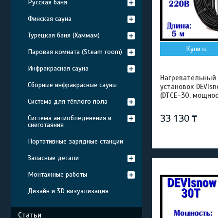
Русская баня
Финская сауна
Турецкая баня (Хаммам)
Купить
Паровая комната (Steam room)
Инфракрасная сауна
Нагревательный
Сборные инфракрасные сауны
установок DEVIsn
(DTCE-30, мощнос
Система для тёплого пола
33 130 ₸
Система антиобледенения и
снеготаяния
Портативные зарядные станции
Запасные детали
Монтажные работы
Дизайн и 3D визуализация
Статьи