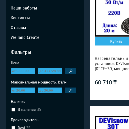
Наши работы
Контакты
Отзывы
Welland Create
Купить
Фильтры
Нагревательный
Цена
установок DEVIsn
(DTCE-30, мощнос
60 710 ₸
Максимальная мощность, Вт/м
Наличие
В наличии
35
Производитель
Devi
35