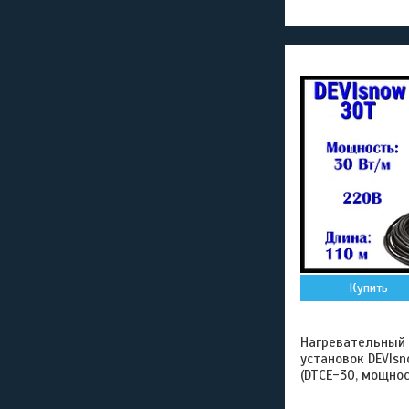
Купить
Нагревательный
установок DEVIsn
(DTCE-30, мощнос