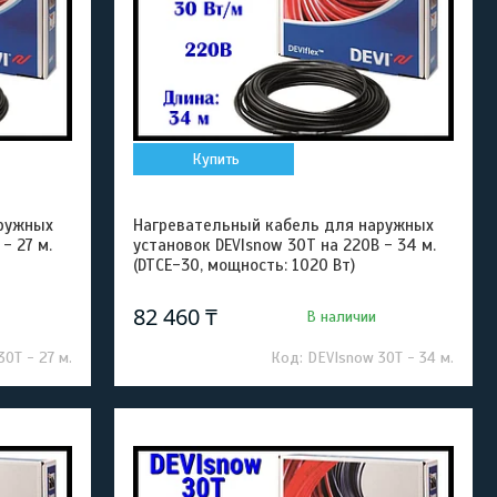
Купить
ружных
Нагревательный кабель для наружных
- 27 м.
установок DEVIsnow 30T на 220В - 34 м.
(DTCE-30, мощность: 1020 Вт)
82 460 ₸
В наличии
0T - 27 м.
DEVIsnow 30T - 34 м.