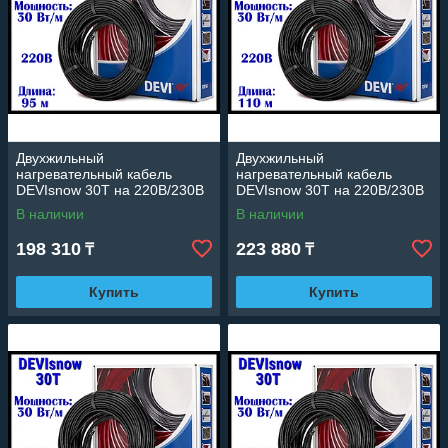
Двухжильный
Двухжильный
нагревательный кабель
нагревательный кабель
DEVIsnow 30T на 220В/230В
DEVIsnow 30T на 220В/230В
- 95 м. (DTCE-30, длина: 95
- 110 м. (DTCE-30, мощность:
В наличии
В наличии
м., мощность: 2930 Вт)
3290 Вт)
198 310
223 880
₸
₸
Купить
Купить