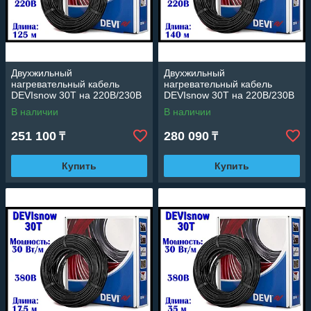
Двухжильный
Двухжильный
нагревательный кабель
нагревательный кабель
DEVIsnow 30T на 220В/230В
DEVIsnow 30T на 220В/230В
- 125 м. (DTCE-30,
- 140 м. (DTCE-30,
В наличии
В наличии
мощность: 3680 Вт)
мощность:4110 Вт)
251 100
280 090
₸
₸
Купить
Купить