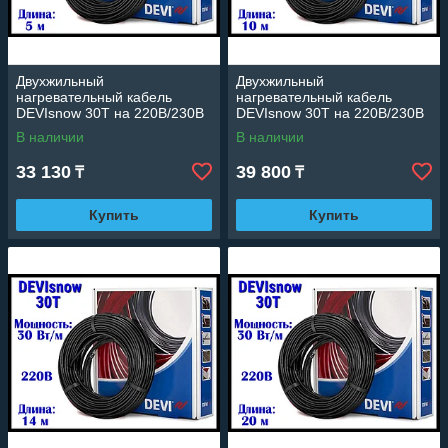
Двухжильный
Двухжильный
нагревательный кабель
нагревательный кабель
DEVIsnow 30T на 220В/230В
DEVIsnow 30T на 220В/230В
- 5 м. (DTCE-30, длина: 5 м.,
- 10 м. (DTCE-30, длина: 10
В наличии
В наличии
мощность: 150 Вт)
м., мощность: 300 Вт)
33 130
39 800
₸
₸
Купить
Купить