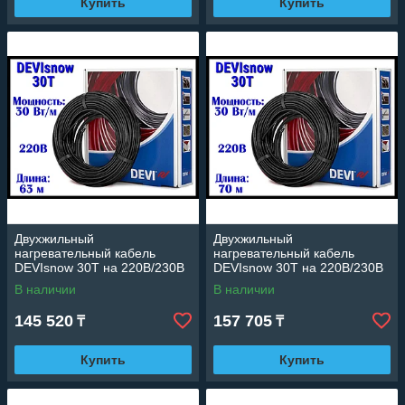
Купить
Купить
Двухжильный
Двухжильный
нагревательный кабель
нагревательный кабель
DEVIsnow 30T на 220В/230В
DEVIsnow 30T на 220В/230В
- 63 м. (DTCE-30, длина: 63
- 70 м. (DTCE-30, длина: 70
В наличии
В наличии
м., мощность: 1860 Вт)
м., мощность: 2060 Вт)
145 520
157 705
₸
₸
Купить
Купить