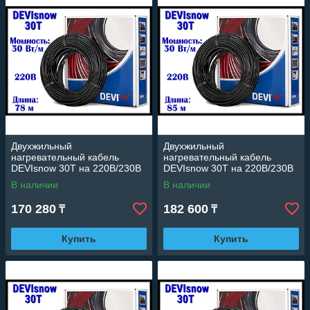
Двухжильный
Двухжильный
нагревательный кабель
нагревательный кабель
DEVIsnow 30T на 220В/230В
DEVIsnow 30T на 220В/230В
- 78 м. (DTCE-30, длина: 78
- 85 м. (DTCE-30, длина: 85
В наличии
В наличии
м., мощность: 2340 Вт)
м., мощность: 2420 Вт)
170 280
182 600
₸
₸
Купить
Купить