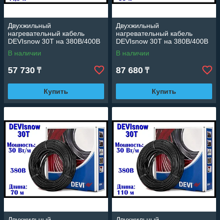
Двухжильный
Двухжильный
нагревательный кабель
нагревательный кабель
DEVIsnow 30T на 380В/400В
DEVIsnow 30T на 380В/400В
- 17,5 м. (DTCE-30,
- 35 м. (DTCE-30, длина: 35
В наличии
В наличии
мощность: 520 Вт)
м., мощность: 1090 Вт)
57 730
87 680
₸
₸
Купить
Купить
Двухжильный
Двухжильный