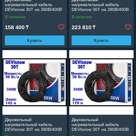
нагревательный кабель
нагревательный кабель
DEVIsnow 30T на 380В/400В
DEVIsnow 30T на 380В/400В
- 70 м. (DTCE-30, длина: 70
- 110 м. (DTCE-30, мощность:
В наличии
В наличии
м., мощность: 2160 Вт)
3225 Вт)
158 400
223 810
₸
₸
Купить
Купить
Двухжильный
Двухжильный
нагревательный кабель
нагревательный кабель
DEVIsnow 30T на 380В/400В
DEVIsnow 30T на 380В/400В
- 145 м. (DTCE-30,
- 170 м. (DTCE-30,