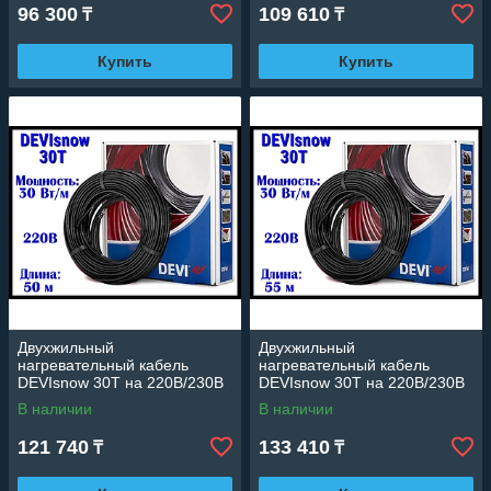
96 300
109 610
₸
₸
Купить
Купить
Двухжильный
Двухжильный
нагревательный кабель
нагревательный кабель
DEVIsnow 30T на 220В/230В
DEVIsnow 30T на 220В/230В
- 50 м. (DTCE-30, длина: 50
- 55 м. (DTCE-30, длина: 55
В наличии
В наличии
м., мощность: 1440 Вт)
м., мощность: 1700 Вт)
121 740
133 410
₸
₸