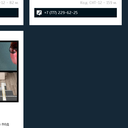
-12 - 82 м.
СНТ-12 - 159 м.
+7 (777) 229-62-25
а под