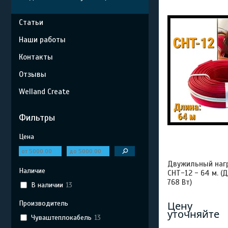
Статьи
Наши работы
Контакты
Отзывы
Welland Create
Фильтры
Цена
Двужильный наг
Наличие
СНТ-12 - 64 м. (
768 Вт)
В наличии
13
Производитель
Цену
уточняйте
Чуваштеплокабель
13