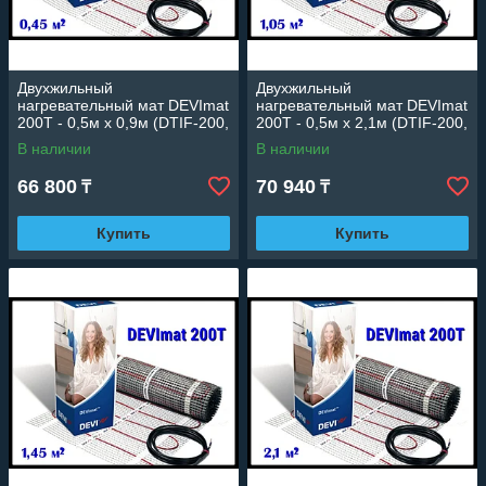
Двухжильный
Двухжильный
нагревательный мат DEVImat
нагревательный мат DEVImat
200T - 0,5м х 0,9м (DTIF-200,
200T - 0,5м х 2,1м (DTIF-200,
площадь: 0,45 м2.,
площадь: 1,05 м2.,
В наличии
В наличии
мощность: 87 Вт)
мощность: 215 Вт)
66 800
70 940
₸
₸
Купить
Купить