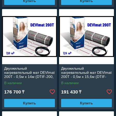
Купить
Купить
Двухжильный
Двухжильный
нагревательный мат DEVImat
нагревательный мат DEVImat
200T - 0,5м х 14м (DTIF-200,
200T - 0,5м х 15,6м (DTIF-
площадь: 7,0 м2., мощность:
200, площадь: 7,8 м2.,
В наличии
В наличии
1385 Вт)
мощность: 1565 Вт)
176 700
191 430
₸
₸
Купить
Купить