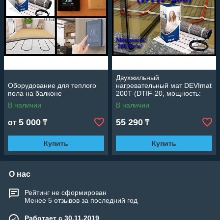
Двухжильный
Оборудование для теплого
нагревательный мат DEVImat
пола на балконе
200T (DTIF-20, мощность:
200 Вт/м²)
В наличии
В наличии
5 000
55 290
от
₸
₸
Купить
Купить
О нас
Рейтинг не сформирован
Менее 5 отзывов за последний год
Работает с 30.11.2019