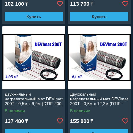
102 100
113 700
₸
₸
Купить
Купить
Двухжильный
Двухжильный
нагревательный мат DEVImat
нагревательный мат DEVImat
200T - 0,5м х 9,9м (DTIF-200,
200T - 0,5м х 12,2м (DTIF-
площадь: 4,95 м2.,
200, площадь: 6,1 м2.,
В наличии
В наличии
мощность: 990 Вт)
мощность: 1210 Вт)
137 480
155 800
₸
₸