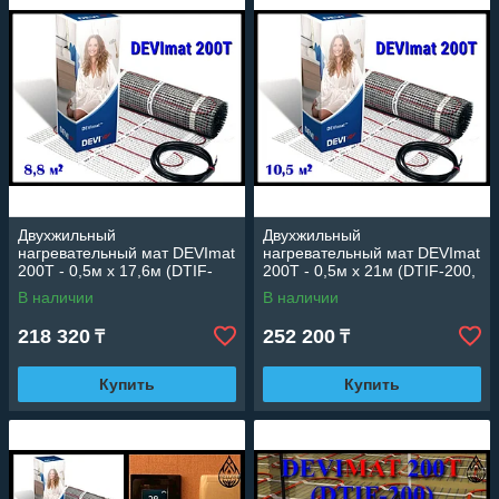
Двухжильный
Двухжильный
нагревательный мат DEVImat
нагревательный мат DEVImat
200T - 0,5м х 17,6м (DTIF-
200T - 0,5м х 21м (DTIF-200,
200, площадь: 8,8 м2.,
площадь: 10,5 м2.,
В наличии
В наличии
мощность: 1715 Вт)
мощность: 2070 Вт)
218 320
252 200
₸
₸
Купить
Купить