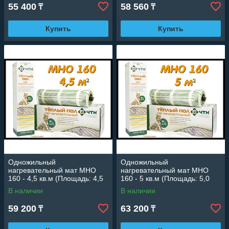
55 400
58 560
₸
₸
Купить
Купить
Одножильный
Одножильный
нагревательный мат МНО
нагревательный мат МНО
160 - 4,5 кв.м (Площадь: 4,5
160 - 5 кв.м (Площадь: 5,0
м2; мощность: 720 Вт)
м2; мощность: 800 Вт)
В наличии
В наличии
59 200
63 200
₸
₸