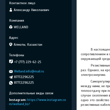
Александр Николаевич
WELLAND
Алматы, Казахстан
В настоящее врем
сопротивлением и 
окружающей среды (
+7 (777) 229-62-25
Резистивные кабе
раз. Однако, на кр
Welland.info@mail.ru
электроэнергию.
87772296225
Саморегулируемые
87772296225
между ними, не пр
теплоотдачу при п
случае скопления 
Instagram
https://www.instagram.co
одно это свойство
m/welland_kz/
резистивных кабел