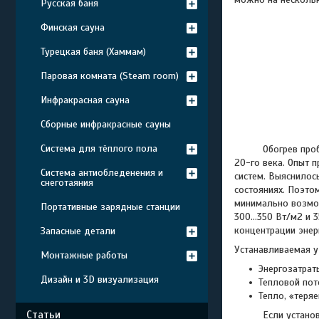
Русская баня
Финская сауна
Турецкая баня (Хаммам)
Паровая комната (Steam room)
Инфракрасная сауна
Сборные инфракрасные сауны
Система для тёплого пола
Обогрев проблемн
20-го века. Опыт 
Система антиобледенения и
систем. Выяснилось
снеготаяния
состояниях. Поэто
минимально возмо
Портативные зарядные станции
300…350 Вт/м2 и 3
концентрации энер
Запасные детали
Устанавливаемая у
Монтажные работы
Энергозатрат
Дизайн и 3D визуализация
Тепловой пот
Тепло, «теря
Статьи
Если установленн