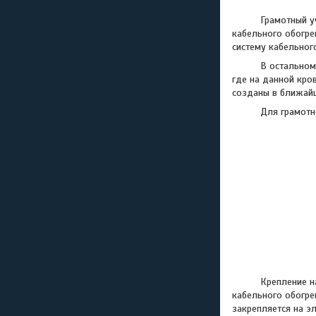
Грамотный учет н
кабельного обогре
систему кабельног
В остальном, про
где на данной кров
созданы в ближайш
Для грамотного п
Крепление нагрев
кабельного обогре
закрепляется на э