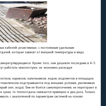
х кабелей: резистивные, с постоянным удельным
тдачей, которая зависит от внешней температуры и вида
морегулирующиеся. Кроме того, они дешевле последних в 4–5
огут работать «вхолостую», не экономно расходуя
тков, карнизов, капельников, ендов, водометов и площадок
автоматически подстраиваются под внешние условия, увеличивая
й снег, вода). Они не боятся самопересечения, не перегорают в
я сухая, то теплоотдача снижается примерно в два раза. Только
нивать с аналогичной по параметрам системой на основе