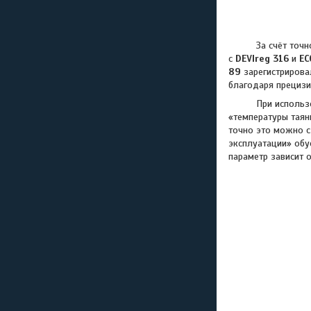
За счёт точного 
с
DEVIreg
316
и
EC
89
зарегистрировал
благодаря прециз
При использовани
«температуры таян
точно это можно с
эксплуатации» обу
параметр зависит о