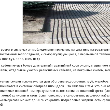
я в системах антиобледенения применяются два типа нагревательны
постоянной теплоотдачей, и саморегулирующиеся, с переменной теплоо
воздух, вода, снег, лёд).
ли имеют более длительный гарантийный срок эксплуатации, чем са
овлях, отдельные участки резистивных кабелей, не покрытые снегом, м
 секции используются для обогрева водосточных труб, желобов, ло
именяются в системах обогрева площадок. Это связано с тем, что они 
онижении внешней температуры или нахождении во влажной среде (мокры
в желобах листвы и хвои. Если поверхность саморегулирующегося кабел
 «саморегов» может до 50 % сократить потребление энергии, если срав
ей.