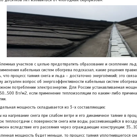
ых участков с целью предотвратить образование и скопление льда,
применения кабельных систем обогрева подсказал, какие решения прав
, что процесс таяния снега и льда – достаточно энергоёмкий; это связ
му актуален вопрос об энергоэффективности кабельных систем обогрева
жном потреблении электроэнергии. Для России устанавливаемая мощн
50…500 Вт/м2, если применение теплоизоляции по каким-либо причина
гии.
дельная мощность складывается из 3-х составляющих:
ы на нагревание снега при слабом ветре и его динамичное таяние в про
ок теплоотдачи с поверхности снега или воды, рассеивающийся в возд
емое» вследствие его рассеяния через ограждающие конструкции: 35…1
ая мощность будет меньше, то процесс таяния уплотнившегося снега