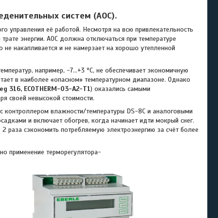
еденительных систем (АОС).
 управления её работой. Несмотря на всю привлекательность
 трате энергии. АОС должна отключаться при температуре
о не накапливается и не намерзает на хорошо утепленной
ератур, например, -7…+3 ºС, не обеспечивает экономичную
ботает в наиболее «опасном» температурном диапазоне. Однако
reg
316, ECOTHERM-03-А2-Т1
) оказались самыми
ря своей невысокой стоимости.
контроллером влажности/температуры DS-8С и аналоговыми
садками и включает обогрев, когда начинает идти мокрый снег.
 2 раза сэкономить потребляемую электроэнергию за счёт более
о применение терморегулятора-