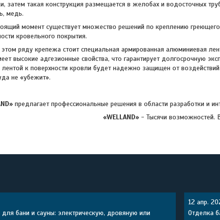
и, затем такая конструкция размещается в желобах и водосточных тру
ь, медь.
й момент существует множество решений по креплению греющего к
ости кровельного покрытия.
 ряду крепежа стоит специальная армированная алюминиевая лента 
меет высокие адгезионные свойства, что гарантирует долгосрочную экс
 лентой к поверхности кровли будет надежно защищен от воздействи
уда не «убежит».
AND»
предлагает профессиональные решения в области разработки и инт
«WELLAND»
- Тысячи возможностей. 
12 апр. 20
 для бани и сауны: электрическую, дровяную или
Отделка б