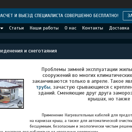
АСЧЕТ И ВЫЕЗД СПЕЦИАЛИСТА СОВЕРШЕННО БЕСПЛАТНО!
З
Статьи
Наши работы
О нас
Контакты
Доставка
еденения и снеготаяния
Проблемы зимней эксплуатации жилы
сооружений во многих климатических
заканчиваются только в апреле. Такое я
трубы
, зачастую срывающиеся с крепле
зданий. Сменяющие друг друга замороз
крышах, но также
Применение Нагревательных кабелей для предотвращ
на карнизах крыш, а также для автоматической очистк
бесшумным, безопасным и экологически чистым решение
о десятков лет избавиться от «погодных сюрпризов».