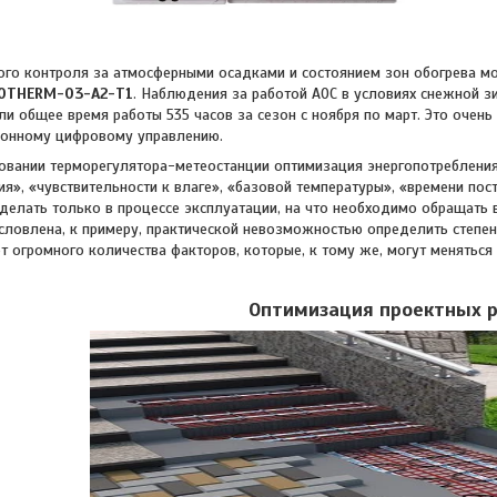
контроля за атмосферными осадками и состоянием зон обогрева мо
OTHERM-03-А2-Т1
. Наблюдения за работой АОС в условиях снежной 
и общее время работы 535 часов за сезон с ноября по март. Это очен
ионному цифровому управлению.
и терморегулятора-метеостанции оптимизация энергопотребления з
ия», «чувствительности к влаге», «базовой температуры», «времени по
делать только в процессе эксплуатации, на что необходимо обращать 
словлена, к примеру, практической невозможностью определить степен
т огромного количества факторов, которые, к тому же, могут меняться 
Оптимизация проектных 