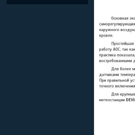
Основная экономия
саморегулирующихс
наружного воздуха
кровле.
Простейшая систе
работу АОС, так к
практика показала
востребованными д
Для более масшта
датчиками темпера
При правильной ус
точного включения
Для крупных объе
метеостанции
DEVI