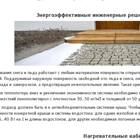
Энергоэффективные инженерные реше
я снега и льда работают с любым материалом поверхности открытых
й. Поддерживая наружную поверхность свободной ото льда и снега, о
пада и заморозков, а предотвращая нежелательные явления. Такая ори
лопотерь вниз и увеличения экономичности системы необходимо пр
жёсткий пенополистирол с плотностью 30…50 кг/м3 и толщиной от 50 д
од должен быть и к антиобледенительным системам крыш. Чтобы не
нности конкретной крыши и системы водостока: для одних желобов и 
…40 Вт на 1 м длины водостоков, для других необходимая погонная м
Нагревательные каб