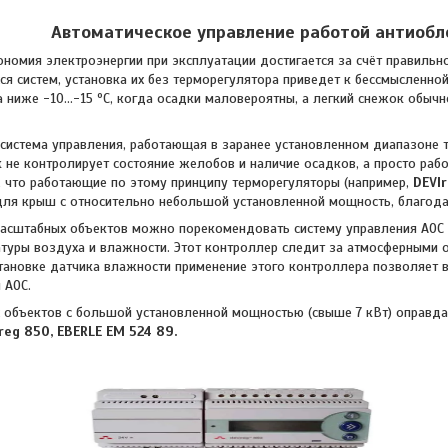
Автоматическое управление работой антиобл
 электроэнергии при эксплуатации достигается за счёт правильного
я систем, установка их без терморегулятора приведет к бессмысленной
 ниже -10…-15 ºС, когда осадки маловероятны, а легкий снежок обычн
ма управления, работающая в заранее установленном диапазоне темп
ак не контролирует состояние желобов и наличие осадков, а просто ра
, что работающие по этому принципу терморегуляторы (например,
DEVI
ля крыш с относительно небольшой установленной мощность, благода
бных объектов можно порекомендовать систему управления АОС с 
туры воздуха и влажности. Этот контроллер следит за атмосферными о
тановке датчика влажности применение этого контроллера позволяет в
 АОС.
ктов с большой установленной мощностью (свыше 7 кВт) оправдан
reg 850,
EBERLE ЕМ 524 89.