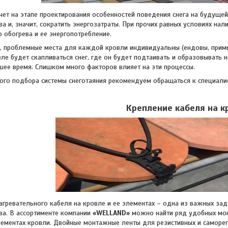
а этапе проектирования особенностей поведения снега на будущей к
ва и, значит, сократить энергозатраты. При прочих равных условиях н
о обогрева и ее энергопотребление.
блемные места для каждой кровли индивидуальны (ендовы, примыкан
ле будет скапливаться снег, где он будет подтаивать и образовывать н
ее время. Слишком много факторов влияет на эти процессы.
одбора системы снеготаяния рекомендуем обращаться к специали
Крепление кабеля на к
ательного кабеля на кровле и ее элементах – одна из важных задач
ва. В ассортименте компании
«WELLAND»
можно найти ряд удобных мо
лементах кровли. Двойные монтажные ленты для резистивных и саморе