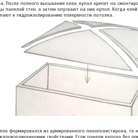
а. После полного высыхания клея, купол крепят на смонтир
ы панелей стен, а затем опускают на них купол. Когда кле
упают к гидроизолированию поверхности потолка.
формировался из армированного пенополистирола, то на 
 гидроизолирующими свойствами. Если панели купола без ар