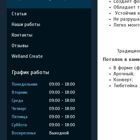
Создает фо
Обладает 
Устойчив к
Статьи
Не разруша
Наши работы
Легко монт
Контакты
Отзывы
Традиционно в
Welland Create
Потолок в хам
В форме сф
График работы
Арочный;
Конверт;
Понедельник
09:00
18:00
Тюбетейка.
Вторник
09:00
18:00
Среда
09:00
18:00
Четверг
09:00
18:00
Пятница
09:00
18:00
Суббота
09:00
18:00
Воскресенье
Выходной