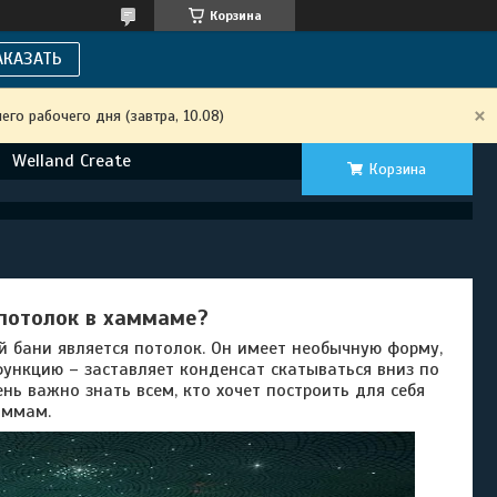
Корзина
АКАЗАТЬ
го рабочего дня (завтра, 10.08)
Welland Create
Корзина
потолок в хаммаме?
ани является потолок. Он имеет необычную форму,
ункцию – заставляет конденсат скатываться вниз по
чень важно знать всем, кто хочет построить для себя
аммам.