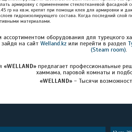
елать армировку с применением стеклотканевой фасадной се
45 гр на кв.м, крепят при помощи клея для армировки и да
 слоев гидроизолирующего состава. Когда последний слой г
ативными материалами.
м ассортиментом оборудования для турецкого х
 зайдя на сайт
Welland.kz
или перейти в раздел
Т
(Steam room)
.
я
«WELLAND»
предлагает профессиональные реш
хаммама, паровой комнаты и подб
«WELLAND»
- Тысячи возможност