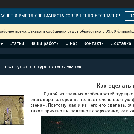
АСЧЕТ И ВЫЕЗД СПЕЦИАЛИСТА СОВЕРШЕННО БЕСПЛАТНО!
З
рабочее время. Заказы и сообщения будут обработаны с 09:00 ближайше
Статьи
Наши работы
О нас
Контакты
Доставка
тажа купола в турецком хаммаме.
Как сделать 
Одной из главных особенностей турецкой б
благодаря которой выполняет очень важную ф
стенам. Поэтому, как и из чего его сделать, о
такое приятное и полезное сооружение, как х