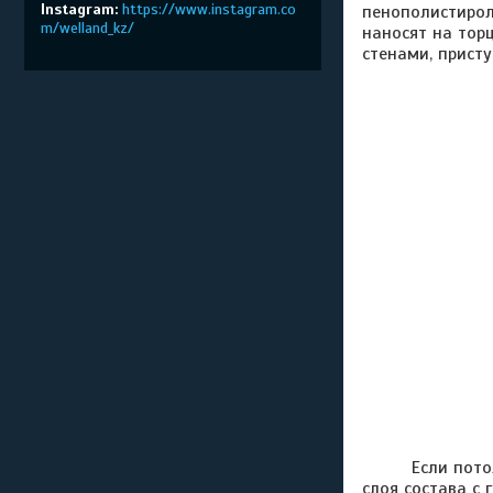
Instagram
https://www.instagram.co
пенополистирол
m/welland_kz/
наносят на торц
стенами, прист
Если потолок 
слоя состава с