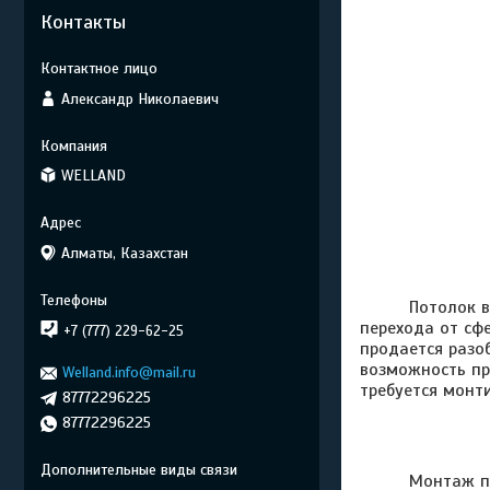
Контакты
Александр Николаевич
WELLAND
Алматы, Казахстан
Потолок в фор
перехода от сф
+7 (777) 229-62-25
продается разо
возможность пр
Welland.info@mail.ru
требуется монт
87772296225
87772296225
Монтаж потолк