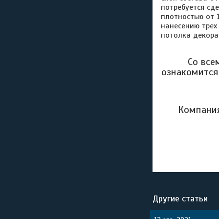
потребуется сд
плотностью от 1
нанесению трех
потолка декор
Со все
ознакомится
Компани
Другие статьи