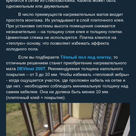
крепится к сетке из стекловолокна. Кабель может быть
одножильным или двужильным.
В число преимуществ нагревательных матов входит
простота монтажа. Их укладывают в слой плиточного клея.
При установке системы высота помещения снижается
незначительно – на толщину слоя клея и толщину плитки.
Цементная стяжка не используется. Плитка клеится на
«теплую» основу, что позволяет избежать эффекта
холодного пола.
Если вы подбираете
Тёплый пол под плитку
, то
отличным решением станет приобретение нагревательного
мата
DEVImat 200T
. Рекомендуемая толщина напольного
покрытия – от 3 до 10 мм. Чтобы избежать «тепловой зебры»
- когда ощущается участок, где проложен кабель на сетке и
где нет, - необходимо соблюдать минимальную толщину над
самим кабелем. Она не должна быть менее 10 мм.
(плиточный клей + покрытие).